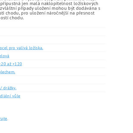
 přípustná jen malá naklopitelnost ložiskových
o zvláštní případy uložení mohou být dodávána s
sti chodu, pro uložení náročnější na přesnost
ností chodu.
ocel pro valivá ložiska.
elová
-20 až +120
plechem.
/ drážky.
diální vůle
rujte
.