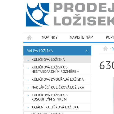
NOVINKY
NAPIŠTE NÁM
POP
PODMÍNKY OCHRANY OSOBNÍCH ÚDAJŮ
VALIVÁ LOŽISKA
KULIČKOVÁ LOŽISKA
63
KULIČKOVÁ LOŽISKA S
NESTANDARDNÍM ROZMĚREM
KULIČKOVÁ DVOUŘADÁ LOŽISKA
NAKLÁPĚCÍ KULIČKOVÁ LOŽISKA
KULIČKOVÁ LOŽISKA S
KOSOÚHLÝM STYKEM
AXIÁLNÍ KULIČKOVÁ LOŽISKA