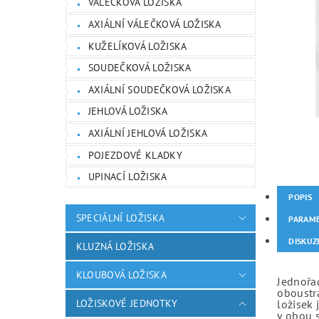
VÁLEČKOVÁ LOŽISKA
AXIÁLNÍ VÁLEČKOVÁ LOŽISKA
KUŽELÍKOVÁ LOŽISKA
SOUDEČKOVÁ LOŽISKA
AXIÁLNÍ SOUDEČKOVÁ LOŽISKA
JEHLOVÁ LOŽISKA
AXIÁLNÍ JEHLOVÁ LOŽISKA
POJEZDOVÉ KLADKY
UPINACÍ LOŽISKA
POPIS
SPECIÁLNÍ LOŽISKA
PARAM
DISKUZ
KLUZNÁ LOŽISKA
KLOUBOVÁ LOŽISKA
Jednořad
oboustr
LOŽISKOVÉ JEDNOTKY
ložisek 
v obou 