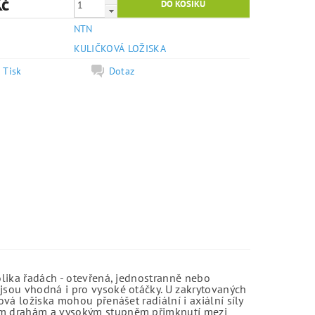
Kč
NTN
e
KULIČKOVÁ LOŽISKA
Tisk
Dotaz
olika řadách - otevřená, jednostranně nebo
jsou vhodná i pro vysoké otáčky. U zakrytovaných
vá ložiska mohou přenášet radiální i axiální síly
kým drahám a vysokým stupněm přimknutí mezi