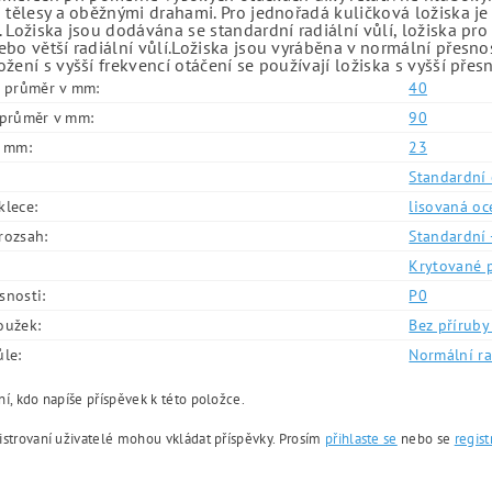
 tělesy a oběžnými drahami. Pro jednořadá kuličková ložiska je
 Ložiska jsou dodávána se standardní radiální vůlí, ložiska pr
bo větší radiální vůlí.Ložiska jsou vyráběna v normální přesno
žení s vyšší frekvencí otáčení se používají ložiska s vyšší přes
í průměr v mm:
40
í průměr v mm:
90
v mm:
23
Standardní 
klece:
lisovaná oc
rozsah:
Standardní 
Krytované 
snosti:
P0
oužek:
Bez příruby 
ůle:
Normální ra
í, kdo napíše příspěvek k této položce.
istrovaní uživatelé mohou vkládat příspěvky. Prosím
přihlaste se
nebo se
regist