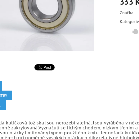
333 
Značka
Kategori
ETRY
E
á kuličková ložiska jsou nerozebíratelná. Jsou vyráběna v něk
anně zakrytovaná.Vyznačují se tichým chodem, nízkým třením a 
jsou otáčky limitovány typem použitého krytu. Jednořadá kuličko
směrech při poměrně vysokých otáčkách díky relativně hlubo