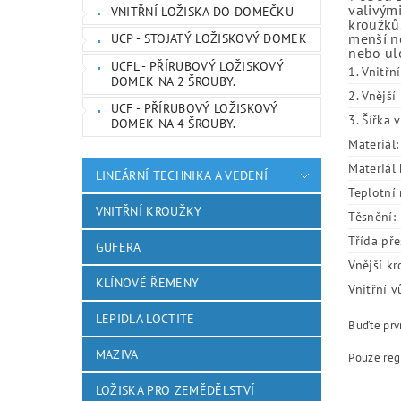
valivými
VNITŘNÍ LOŽISKA DO DOMEČKU
kroužků.
menší ne
UCP - STOJATÝ LOŽISKOVÝ DOMEK
nebo ulo
UCFL - PŘÍRUBOVÝ LOŽISKOVÝ
1. Vnitřn
DOMEK NA 2 ŠROUBY.
2. Vnějš
UCF - PŘÍRUBOVÝ LOŽISKOVÝ
3. Šířka 
DOMEK NA 4 ŠROUBY.
Materiál:
Materiál 
LINEÁRNÍ TECHNIKA A VEDENÍ
Teplotní 
VNITŘNÍ KROUŽKY
Těsnění:
Třída pře
GUFERA
Vnější kr
KLÍNOVÉ ŘEMENY
Vnitřní v
LEPIDLA LOCTITE
Buďte prvn
MAZIVA
Pouze reg
LOŽISKA PRO ZEMĚDĚLSTVÍ