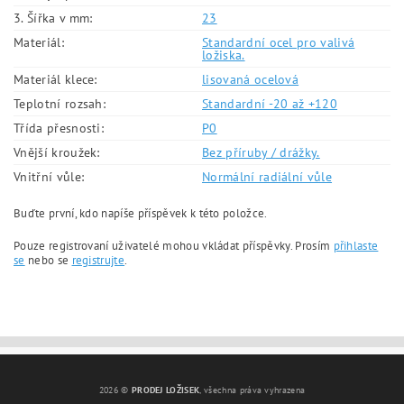
3. Šířka v mm:
23
Materiál:
Standardní ocel pro valivá
ložiska.
Materiál klece:
lisovaná ocelová
Teplotní rozsah:
Standardní -20 až +120
Třída přesnosti:
P0
Vnější kroužek:
Bez příruby / drážky.
Vnitřní vůle:
Normální radiální vůle
Buďte první, kdo napíše příspěvek k této položce.
Pouze registrovaní uživatelé mohou vkládat příspěvky. Prosím
přihlaste
se
nebo se
registrujte
.
2026 ©
PRODEJ LOŽISEK
, všechna práva vyhrazena