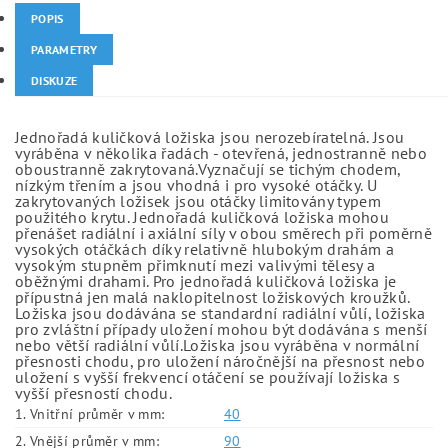
POPIS
PARAMETRY
DISKUZE
Jednořadá kuličková ložiska jsou nerozebíratelná. Jsou
vyráběna v několika řadách - otevřená, jednostranně nebo
oboustranně zakrytovaná.Vyznačují se tichým chodem,
nízkým třením a jsou vhodná i pro vysoké otáčky. U
zakrytovaných ložisek jsou otáčky limitovány typem
použitého krytu. Jednořadá kuličková ložiska mohou
přenášet radiální i axiální síly v obou směrech při poměrně
vysokých otáčkách díky relativně hlubokým drahám a
vysokým stupněm přimknutí mezi valivými tělesy a
oběžnými drahami. Pro jednořadá kuličková ložiska je
přípustná jen malá naklopitelnost ložiskových kroužků.
Ložiska jsou dodávána se standardní radiální vůlí, ložiska
pro zvláštní případy uložení mohou být dodávána s menší
nebo větší radiální vůlí.Ložiska jsou vyráběna v normální
přesnosti chodu, pro uložení náročnější na přesnost nebo
uložení s vyšší frekvencí otáčení se používají ložiska s
vyšší přesností chodu.
1. Vnitřní průměr v mm:
40
2. Vnější průměr v mm:
90