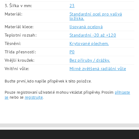
3. Šířka v mm:
23
Materiál:
Standardní ocel pro valivá
ložiska.
Materiál klece:
lisovaná ocelová
Teplotní rozsah:
Standardní -20 až +120
Těsnění:
Krytované plechem.
Třída přesnosti:
P0
Vnější kroužek:
Bez příruby / drážky.
Vnitřní vůle:
Mírně zvětšená radiální vůle
Buďte první, kdo napíše příspěvek k této položce.
Pouze registrovaní uživatelé mohou vkládat příspěvky. Prosím
přihlaste
se
nebo se
registrujte
.