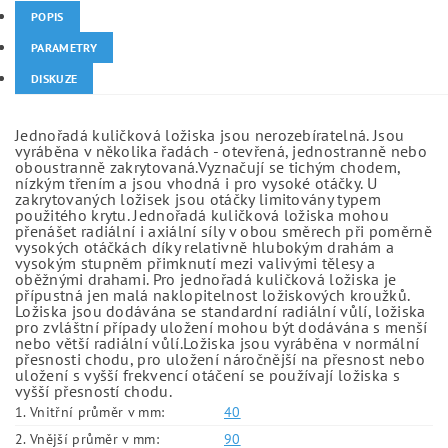
POPIS
PARAMETRY
DISKUZE
Jednořadá kuličková ložiska jsou nerozebíratelná. Jsou
vyráběna v několika řadách - otevřená, jednostranně nebo
oboustranně zakrytovaná.Vyznačují se tichým chodem,
nízkým třením a jsou vhodná i pro vysoké otáčky. U
zakrytovaných ložisek jsou otáčky limitovány typem
použitého krytu. Jednořadá kuličková ložiska mohou
přenášet radiální i axiální síly v obou směrech při poměrně
vysokých otáčkách díky relativně hlubokým drahám a
vysokým stupněm přimknutí mezi valivými tělesy a
oběžnými drahami. Pro jednořadá kuličková ložiska je
přípustná jen malá naklopitelnost ložiskových kroužků.
Ložiska jsou dodávána se standardní radiální vůlí, ložiska
pro zvláštní případy uložení mohou být dodávána s menší
nebo větší radiální vůlí.Ložiska jsou vyráběna v normální
přesnosti chodu, pro uložení náročnější na přesnost nebo
uložení s vyšší frekvencí otáčení se používají ložiska s
vyšší přesností chodu.
1. Vnitřní průměr v mm:
40
2. Vnější průměr v mm:
90