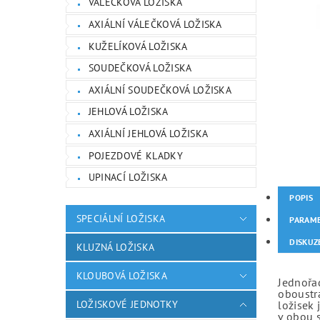
VÁLEČKOVÁ LOŽISKA
AXIÁLNÍ VÁLEČKOVÁ LOŽISKA
KUŽELÍKOVÁ LOŽISKA
SOUDEČKOVÁ LOŽISKA
AXIÁLNÍ SOUDEČKOVÁ LOŽISKA
JEHLOVÁ LOŽISKA
AXIÁLNÍ JEHLOVÁ LOŽISKA
POJEZDOVÉ KLADKY
UPINACÍ LOŽISKA
POPIS
SPECIÁLNÍ LOŽISKA
PARAM
DISKUZ
KLUZNÁ LOŽISKA
KLOUBOVÁ LOŽISKA
Jednořad
oboustr
LOŽISKOVÉ JEDNOTKY
ložisek 
v obou 