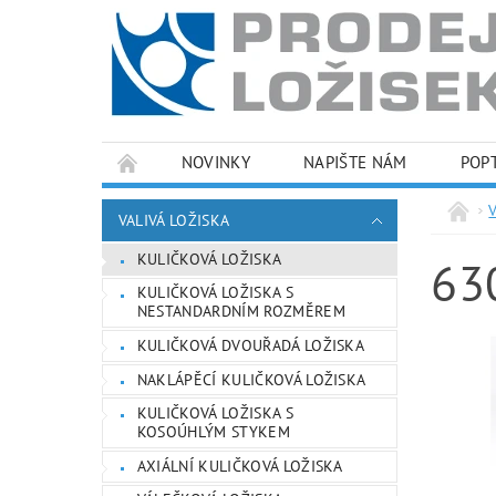
NOVINKY
NAPIŠTE NÁM
POP
PODMÍNKY OCHRANY OSOBNÍCH ÚDAJŮ
VALIVÁ LOŽISKA
KULIČKOVÁ LOŽISKA
63
KULIČKOVÁ LOŽISKA S
NESTANDARDNÍM ROZMĚREM
KULIČKOVÁ DVOUŘADÁ LOŽISKA
NAKLÁPĚCÍ KULIČKOVÁ LOŽISKA
KULIČKOVÁ LOŽISKA S
KOSOÚHLÝM STYKEM
AXIÁLNÍ KULIČKOVÁ LOŽISKA