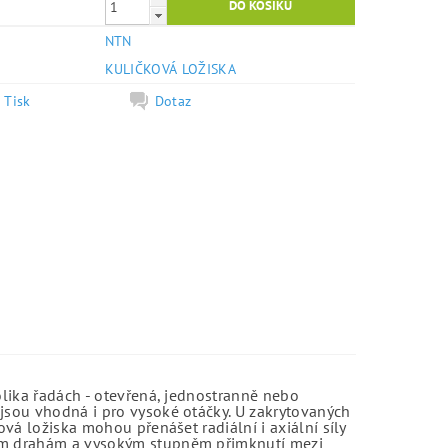
NTN
e
KULIČKOVÁ LOŽISKA
Tisk
Dotaz
olika řadách - otevřená, jednostranně nebo
jsou vhodná i pro vysoké otáčky. U zakrytovaných
vá ložiska mohou přenášet radiální i axiální síly
kým drahám a vysokým stupněm přimknutí mezi