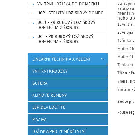
valivými
VNITŘNÍ LOŽISKA DO DOMEČKU
kroužků.
menší ne
UCP - STOJATÝ LOŽISKOVÝ DOMEK
nebo ulo
UCFL - PŘÍRUBOVÝ LOŽISKOVÝ
1. Vnitřn
DOMEK NA 2 ŠROUBY.
2. Vnějš
UCF - PŘÍRUBOVÝ LOŽISKOVÝ
3. Šířka 
DOMEK NA 4 ŠROUBY.
Materiál:
Materiál 
LINEÁRNÍ TECHNIKA A VEDENÍ
Teplotní 
VNITŘNÍ KROUŽKY
Třída pře
Vnější kr
GUFERA
Vnitřní v
KLÍNOVÉ ŘEMENY
Buďte prvn
LEPIDLA LOCTITE
Pouze reg
MAZIVA
LOŽISKA PRO ZEMĚDĚLSTVÍ