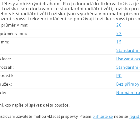
 tělesy a oběžnými drahami. Pro jednořadá kuličková ložiska je
 Ložiska jsou dodávána se standardní radiální vůlí, ložiska pr
bo větší radiální vůlí.Ložiska jsou vyráběna v normální přesno
žení s vyšší frekvencí otáčení se používají ložiska s vyšší přes
í průměr v mm:
20
í průměr v mm:
52
v mm:
15
Standardní 
klece:
lisovaná oc
rozsah:
Standardní 
snosti:
P0
oužek:
Bez příruby 
ůle:
Normální ra
í, kdo napíše příspěvek k této položce.
istrovaní uživatelé mohou vkládat příspěvky. Prosím
přihlaste se
nebo se
regist