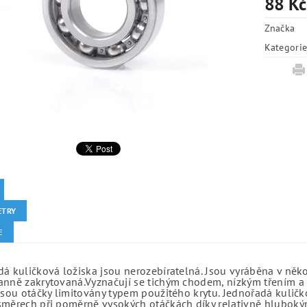
88 Kč
Značka
Kategori
ETRY
E
á kuličková ložiska jsou nerozebíratelná. Jsou vyráběna v něk
anně zakrytovaná.Vyznačují se tichým chodem, nízkým třením a 
jsou otáčky limitovány typem použitého krytu. Jednořadá kuličko
směrech při poměrně vysokých otáčkách díky relativně hlubo