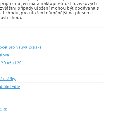
 přípustná jen malá naklopitelnost ložiskových
o zvláštní případy uložení mohou být dodávána s
sti chodu, pro uložení náročnější na přesnost
ností chodu.
ocel pro valivá ložiska.
elová
-20 až +120
/ drážky.
diální vůle
rujte
.