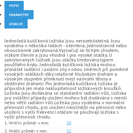
POPIS
PARAMETRY
DISKUZE
Jednořadá kuličková ložiska jsou nerozebíratelná. Jsou
vyráběna v několika řadách - otevřená, jednostranně nebo
oboustranně zakrytovaná.Vyznačují se tichým chodem,
nízkým třením a jsou vhodná i pro vysoké otáčky. U
zakrytovaných ložisek jsou otáčky limitovány typem
použitého krytu. Jednořadá kuličková ložiska mohou
přenášet radiální i axiální síly v obou směrech při poměrně
vysokých otáčkách díky relativně hlubokým drahám a
vysokým stupněm přimknutí mezi valivými tělesy a
oběžnými drahami. Pro jednořadá kuličková ložiska je
přípustná jen malá naklopitelnost ložiskových kroužků.
Ložiska jsou dodávána se standardní radiální vůlí, ložiska
pro zvláštní případy uložení mohou být dodávána s menší
nebo větší radiální vůlí.Ložiska jsou vyráběna v normální
přesnosti chodu, pro uložení náročnější na přesnost nebo
uložení s vyšší frekvencí otáčení se používají ložiska s
vyšší přesností chodu.
1. Vnitřní průměr v mm:
20
2. Vnější průměr v mm:
52