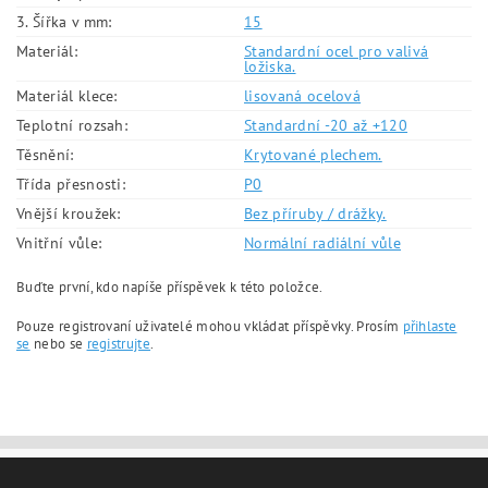
3. Šířka v mm:
15
Materiál:
Standardní ocel pro valivá
ložiska.
Materiál klece:
lisovaná ocelová
Teplotní rozsah:
Standardní -20 až +120
Těsnění:
Krytované plechem.
Třída přesnosti:
P0
Vnější kroužek:
Bez příruby / drážky.
Vnitřní vůle:
Normální radiální vůle
Buďte první, kdo napíše příspěvek k této položce.
Pouze registrovaní uživatelé mohou vkládat příspěvky. Prosím
přihlaste
se
nebo se
registrujte
.