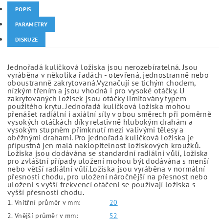
POPIS
PARAMETRY
DISKUZE
Jednořadá kuličková ložiska jsou nerozebíratelná. Jsou
vyráběna v několika řadách - otevřená, jednostranně nebo
oboustranně zakrytovaná.Vyznačují se tichým chodem,
nízkým třením a jsou vhodná i pro vysoké otáčky. U
zakrytovaných ložisek jsou otáčky limitovány typem
použitého krytu. Jednořadá kuličková ložiska mohou
přenášet radiální i axiální síly v obou směrech při poměrně
vysokých otáčkách díky relativně hlubokým drahám a
vysokým stupněm přimknutí mezi valivými tělesy a
oběžnými drahami. Pro jednořadá kuličková ložiska je
přípustná jen malá naklopitelnost ložiskových kroužků.
Ložiska jsou dodávána se standardní radiální vůlí, ložiska
pro zvláštní případy uložení mohou být dodávána s menší
nebo větší radiální vůlí.Ložiska jsou vyráběna v normální
přesnosti chodu, pro uložení náročnější na přesnost nebo
uložení s vyšší frekvencí otáčení se používají ložiska s
vyšší přesností chodu.
1. Vnitřní průměr v mm:
20
2. Vnější průměr v mm:
52