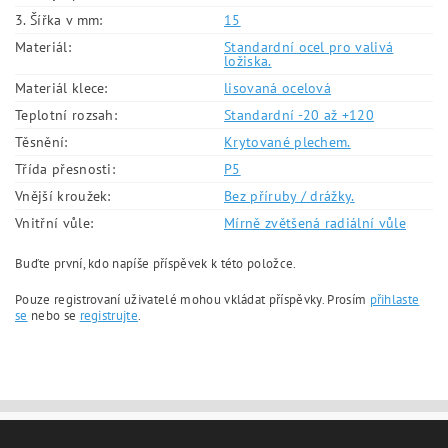
3. Šířka v mm:
15
Materiál:
Standardní ocel pro valivá
ložiska.
Materiál klece:
lisovaná ocelová
Teplotní rozsah:
Standardní -20 až +120
Těsnění:
Krytované plechem.
Třída přesnosti:
P5
Vnější kroužek:
Bez příruby / drážky.
Vnitřní vůle:
Mírně zvětšená radiální vůle
Buďte první, kdo napíše příspěvek k této položce.
Pouze registrovaní uživatelé mohou vkládat příspěvky. Prosím
přihlaste
se
nebo se
registrujte
.