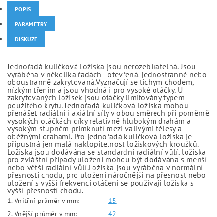
POPIS
PARAMETRY
DISKUZE
Jednořadá kuličková ložiska jsou nerozebíratelná. Jsou
vyráběna v několika řadách - otevřená, jednostranně nebo
oboustranně zakrytovaná.Vyznačují se tichým chodem,
nízkým třením a jsou vhodná i pro vysoké otáčky. U
zakrytovaných ložisek jsou otáčky limitovány typem
použitého krytu. Jednořadá kuličková ložiska mohou
přenášet radiální i axiální síly v obou směrech při poměrně
vysokých otáčkách díky relativně hlubokým drahám a
vysokým stupněm přimknutí mezi valivými tělesy a
oběžnými drahami. Pro jednořadá kuličková ložiska je
přípustná jen malá naklopitelnost ložiskových kroužků.
Ložiska jsou dodávána se standardní radiální vůlí, ložiska
pro zvláštní případy uložení mohou být dodávána s menší
nebo větší radiální vůlí.Ložiska jsou vyráběna v normální
přesnosti chodu, pro uložení náročnější na přesnost nebo
uložení s vyšší frekvencí otáčení se používají ložiska s
vyšší přesností chodu.
1. Vnitřní průměr v mm:
15
2. Vnější průměr v mm:
42