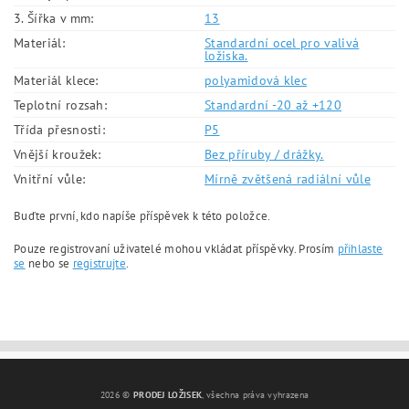
3. Šířka v mm:
13
Materiál:
Standardní ocel pro valivá
ložiska.
Materiál klece:
polyamidová klec
Teplotní rozsah:
Standardní -20 až +120
Třída přesnosti:
P5
Vnější kroužek:
Bez příruby / drážky.
Vnitřní vůle:
Mírně zvětšená radiální vůle
Buďte první, kdo napíše příspěvek k této položce.
Pouze registrovaní uživatelé mohou vkládat příspěvky. Prosím
přihlaste
se
nebo se
registrujte
.
2026 ©
PRODEJ LOŽISEK
, všechna práva vyhrazena