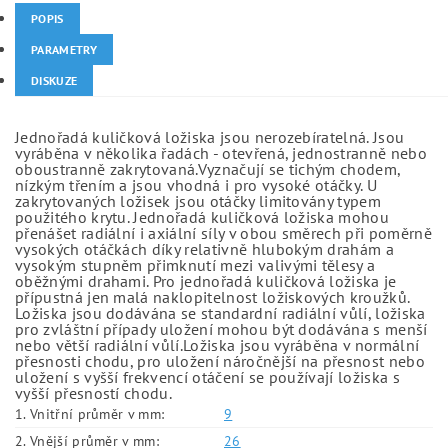
POPIS
PARAMETRY
DISKUZE
Jednořadá kuličková ložiska jsou nerozebíratelná. Jsou
vyráběna v několika řadách - otevřená, jednostranně nebo
oboustranně zakrytovaná.Vyznačují se tichým chodem,
nízkým třením a jsou vhodná i pro vysoké otáčky. U
zakrytovaných ložisek jsou otáčky limitovány typem
použitého krytu. Jednořadá kuličková ložiska mohou
přenášet radiální i axiální síly v obou směrech při poměrně
vysokých otáčkách díky relativně hlubokým drahám a
vysokým stupněm přimknutí mezi valivými tělesy a
oběžnými drahami. Pro jednořadá kuličková ložiska je
přípustná jen malá naklopitelnost ložiskových kroužků.
Ložiska jsou dodávána se standardní radiální vůlí, ložiska
pro zvláštní případy uložení mohou být dodávána s menší
nebo větší radiální vůlí.Ložiska jsou vyráběna v normální
přesnosti chodu, pro uložení náročnější na přesnost nebo
uložení s vyšší frekvencí otáčení se používají ložiska s
vyšší přesností chodu.
1. Vnitřní průměr v mm:
9
2. Vnější průměr v mm:
26