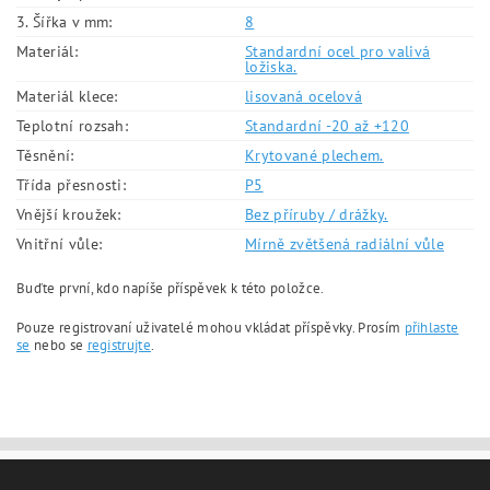
3. Šířka v mm:
8
Materiál:
Standardní ocel pro valivá
ložiska.
Materiál klece:
lisovaná ocelová
Teplotní rozsah:
Standardní -20 až +120
Těsnění:
Krytované plechem.
Třída přesnosti:
P5
Vnější kroužek:
Bez příruby / drážky.
Vnitřní vůle:
Mírně zvětšená radiální vůle
Buďte první, kdo napíše příspěvek k této položce.
Pouze registrovaní uživatelé mohou vkládat příspěvky. Prosím
přihlaste
se
nebo se
registrujte
.