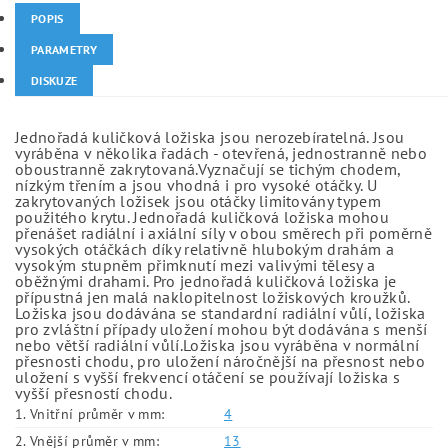
POPIS
PARAMETRY
DISKUZE
Jednořadá kuličková ložiska jsou nerozebíratelná. Jsou
vyráběna v několika řadách - otevřená, jednostranně nebo
oboustranně zakrytovaná.Vyznačují se tichým chodem,
nízkým třením a jsou vhodná i pro vysoké otáčky. U
zakrytovaných ložisek jsou otáčky limitovány typem
použitého krytu. Jednořadá kuličková ložiska mohou
přenášet radiální i axiální síly v obou směrech při poměrně
vysokých otáčkách díky relativně hlubokým drahám a
vysokým stupněm přimknutí mezi valivými tělesy a
oběžnými drahami. Pro jednořadá kuličková ložiska je
přípustná jen malá naklopitelnost ložiskových kroužků.
Ložiska jsou dodávána se standardní radiální vůlí, ložiska
pro zvláštní případy uložení mohou být dodávána s menší
nebo větší radiální vůlí.Ložiska jsou vyráběna v normální
přesnosti chodu, pro uložení náročnější na přesnost nebo
uložení s vyšší frekvencí otáčení se používají ložiska s
vyšší přesností chodu.
1. Vnitřní průměr v mm:
4
2. Vnější průměr v mm:
13