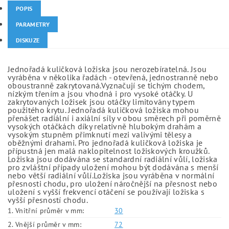
POPIS
PARAMETRY
DISKUZE
Jednořadá kuličková ložiska jsou nerozebíratelná. Jsou
vyráběna v několika řadách - otevřená, jednostranně nebo
oboustranně zakrytovaná.Vyznačují se tichým chodem,
nízkým třením a jsou vhodná i pro vysoké otáčky. U
zakrytovaných ložisek jsou otáčky limitovány typem
použitého krytu. Jednořadá kuličková ložiska mohou
přenášet radiální i axiální síly v obou směrech při poměrně
vysokých otáčkách díky relativně hlubokým drahám a
vysokým stupněm přimknutí mezi valivými tělesy a
oběžnými drahami. Pro jednořadá kuličková ložiska je
přípustná jen malá naklopitelnost ložiskových kroužků.
Ložiska jsou dodávána se standardní radiální vůlí, ložiska
pro zvláštní případy uložení mohou být dodávána s menší
nebo větší radiální vůlí.Ložiska jsou vyráběna v normální
přesnosti chodu, pro uložení náročnější na přesnost nebo
uložení s vyšší frekvencí otáčení se používají ložiska s
vyšší přesností chodu.
1. Vnitřní průměr v mm:
30
2. Vnější průměr v mm:
72