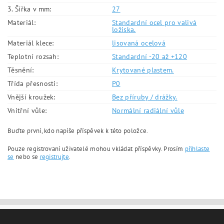
3. Šířka v mm:
27
Materiál:
Standardní ocel pro valivá
ložiska.
Materiál klece:
lisovaná ocelová
Teplotní rozsah:
Standardní -20 až +120
Těsnění:
Krytované plastem.
Třída přesnosti:
P0
Vnější kroužek:
Bez příruby / drážky.
Vnitřní vůle:
Normální radiální vůle
Buďte první, kdo napíše příspěvek k této položce.
Pouze registrovaní uživatelé mohou vkládat příspěvky. Prosím
přihlaste
se
nebo se
registrujte
.