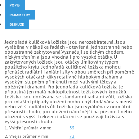
POPIS
PARAMETRY
DISKUZE
Jednořadá kuličková ložiska jsou nerozebíratelná. Jsou
vyráběna v několika řadách - otevřená, jednostranně nebo
oboustranně zakrytovaná.Vyznačují se tichým chodem,
nízkým třením a jsou vhodná i pro vysoké otáčky. U
zakrytovaných ložisek jsou otáčky limitovány typem
použitého krytu. Jednořadá kuličková ložiska mohou
přenášet radiální i axiální síly v obou směrech při poměrně
vysokých otáčkách díky relativně hlubokým drahám a
vysokým stupněm přimknutí mezi valivými tělesy a
oběžnými drahami. Pro jednořadá kuličková ložiska je
přípustná jen malá naklopitelnost ložiskových kroužků.
Ložiska jsou dodávána se standardní radiální vůlí, ložiska
pro zvláštní případy uložení mohou být dodávána s menší
nebo větší radiální vůlí.Ložiska jsou vyráběna v normální
přesnosti chodu, pro uložení náročnější na přesnost nebo
uložení s vyšší frekvencí otáčení se používají ložiska s
vyšší přesností chodu.
1. Vnitřní průměr v mm:
35
2. Vnější průměr v mm:
72