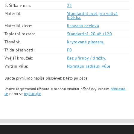
3. Šířka v mm:
23
Materiál:
Standardní ocel pro valivá
ložiska.
Materiál klece:
lisovaná ocelová
Teplotní rozsah:
Standardní -20 až +120
Těsnění:
Krytované plastem.
Třída přesnosti:
P0
Vnější kroužek:
Bez příruby / drážky.
Vnitřní vůle:
Normální radiální vůle
Buďte první, kdo napíše příspěvek k této položce.
Pouze registrovaní uživatelé mohou vkládat příspěvky. Prosím
přihlaste
se
nebo se
registrujte
.