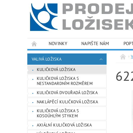
NOVINKY
NAPIŠTE NÁM
POP
PODMÍNKY OCHRANY OSOBNÍCH ÚDAJŮ
VALIVÁ LOŽISKA
KULIČKOVÁ LOŽISKA
62
KULIČKOVÁ LOŽISKA S
NESTANDARDNÍM ROZMĚREM
KULIČKOVÁ DVOUŘADÁ LOŽISKA
NAKLÁPĚCÍ KULIČKOVÁ LOŽISKA
KULIČKOVÁ LOŽISKA S
KOSOÚHLÝM STYKEM
AXIÁLNÍ KULIČKOVÁ LOŽISKA