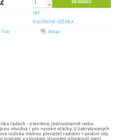
Kč
SKF
e
KULIČKOVÁ LOŽISKA
Tisk
Dotaz
olika řadách - otevřená, jednostranně nebo
jsou vhodná i pro vysoké otáčky. U zakrytovaných
vá ložiska mohou přenášet radiální i axiální síly
kým drahám a vysokým stupněm přimknutí mezi