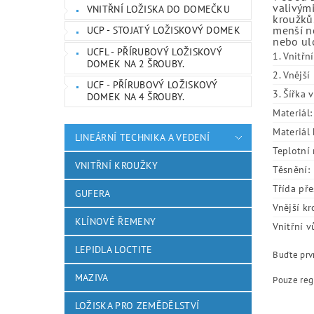
valivými
VNITŘNÍ LOŽISKA DO DOMEČKU
kroužků.
menší ne
UCP - STOJATÝ LOŽISKOVÝ DOMEK
nebo ulo
UCFL - PŘÍRUBOVÝ LOŽISKOVÝ
1. Vnitřn
DOMEK NA 2 ŠROUBY.
2. Vnějš
UCF - PŘÍRUBOVÝ LOŽISKOVÝ
3. Šířka 
DOMEK NA 4 ŠROUBY.
Materiál:
Materiál 
LINEÁRNÍ TECHNIKA A VEDENÍ
Teplotní 
VNITŘNÍ KROUŽKY
Těsnění:
Třída pře
GUFERA
Vnější kr
KLÍNOVÉ ŘEMENY
Vnitřní v
LEPIDLA LOCTITE
Buďte prvn
MAZIVA
Pouze reg
LOŽISKA PRO ZEMĚDĚLSTVÍ