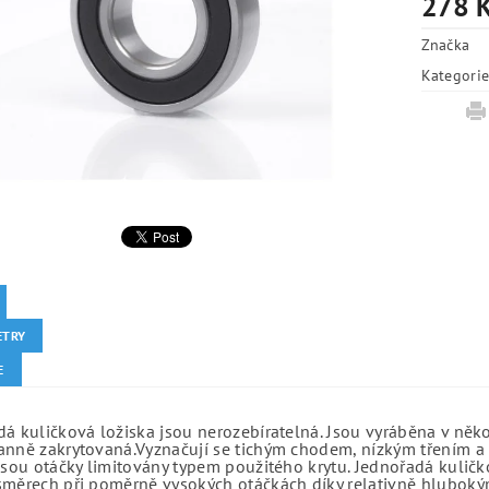
278 
Značka
Kategori
ETRY
E
á kuličková ložiska jsou nerozebíratelná. Jsou vyráběna v něk
anně zakrytovaná.Vyznačují se tichým chodem, nízkým třením a 
jsou otáčky limitovány typem použitého krytu. Jednořadá kuličko
směrech při poměrně vysokých otáčkách díky relativně hlubo