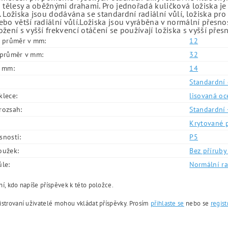
 tělesy a oběžnými drahami. Pro jednořadá kuličková ložiska je
 Ložiska jsou dodávána se standardní radiální vůlí, ložiska pr
bo větší radiální vůlí.Ložiska jsou vyráběna v normální přesno
žení s vyšší frekvencí otáčení se používají ložiska s vyšší přes
í průměr v mm:
12
í průměr v mm:
32
v mm:
14
Standardní 
klece:
lisovaná oc
rozsah:
Standardní 
Krytované 
snosti:
P5
oužek:
Bez příruby 
ůle:
Normální ra
í, kdo napíše příspěvek k této položce.
istrovaní uživatelé mohou vkládat příspěvky. Prosím
přihlaste se
nebo se
regist