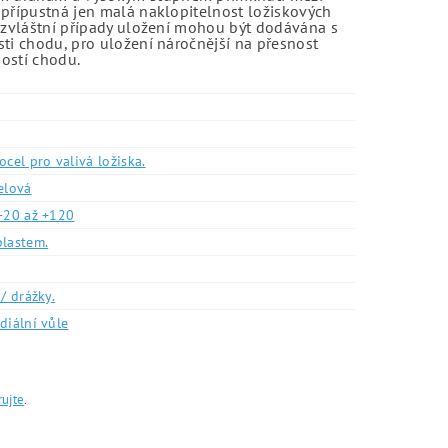
 přípustná jen malá naklopitelnost ložiskových
o zvláštní případy uložení mohou být dodávána s
sti chodu, pro uložení náročnější na přesnost
ností chodu.
ocel pro valivá ložiska.
elová
-20 až +120
plastem.
/ drážky.
diální vůle
rujte
.