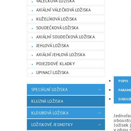
VÁLEČKOVÁ LOŽISKA
AXIÁLNÍ VÁLEČKOVÁ LOŽISKA
KUŽELÍKOVÁ LOŽISKA
SOUDEČKOVÁ LOŽISKA
AXIÁLNÍ SOUDEČKOVÁ LOŽISKA
JEHLOVÁ LOŽISKA
AXIÁLNÍ JEHLOVÁ LOŽISKA
POJEZDOVÉ KLADKY
UPINACÍ LOŽISKA
POPIS
SPECIÁLNÍ LOŽISKA
PARAM
DISKUZ
KLUZNÁ LOŽISKA
KLOUBOVÁ LOŽISKA
Jednořad
oboustr
LOŽISKOVÉ JEDNOTKY
ložisek 
v obou 