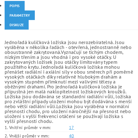
POPIS
PARAMETRY
DISKUZE
Jednořadá kuličková ložiska jsou nerozebíratelná. Jsou
vyráběna v několika řadách - otevřená, jednostranně nebo
oboustranně zakrytovaná.Vyznačují se tichým chodem,
nízkým třením a jsou vhodná i pro vysoké otáčky. U
zakrytovaných ložisek jsou otáčky limitovány typem
použitého krytu. Jednořadá kuličková ložiska mohou
přenášet radiální i axiální síly v obou směrech při poměrně
vysokých otáčkách díky relativně hlubokým drahám a
vysokým stupněm přimknutí mezi valivými tělesy a
oběžnými drahami. Pro jednořadá kuličková ložiska je
přípustná jen malá naklopitelnost ložiskových kroužků.
Ložiska jsou dodávána se standardní radiální vůlí, ložiska
pro zvláštní případy uložení mohou být dodávána s menší
nebo větší radiální vůlí.Ložiska jsou vyráběna v normální
přesnosti chodu, pro uložení náročnější na přesnost nebo
uložení s vyšší frekvencí otáčení se používají ložiska s
vyšší přesností chodu.
1. Vnitřní průměr v mm:
17
2. Vnější průměr v mm:
40