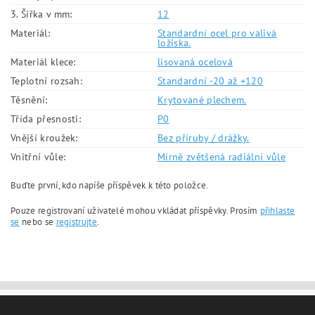
3. Šířka v mm:
12
Materiál:
Standardní ocel pro valivá
ložiska.
Materiál klece:
lisovaná ocelová
Teplotní rozsah:
Standardní -20 až +120
Těsnění:
Krytované plechem.
Třída přesnosti:
P0
Vnější kroužek:
Bez příruby / drážky.
Vnitřní vůle:
Mírně zvětšená radiální vůle
Buďte první, kdo napíše příspěvek k této položce.
Pouze registrovaní uživatelé mohou vkládat příspěvky. Prosím
přihlaste
se
nebo se
registrujte
.