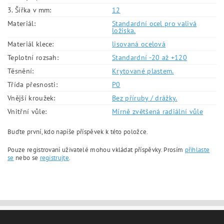
3. Šířka v mm:
12
Materiál:
Standardní ocel pro valivá
ložiska.
Materiál klece:
lisovaná ocelová
Teplotní rozsah:
Standardní -20 až +120
Těsnění:
Krytované plastem.
Třída přesnosti:
P0
Vnější kroužek:
Bez příruby / drážky.
Vnitřní vůle:
Mírně zvětšená radiální vůle
Buďte první, kdo napíše příspěvek k této položce.
Pouze registrovaní uživatelé mohou vkládat příspěvky. Prosím
přihlaste
se
nebo se
registrujte
.