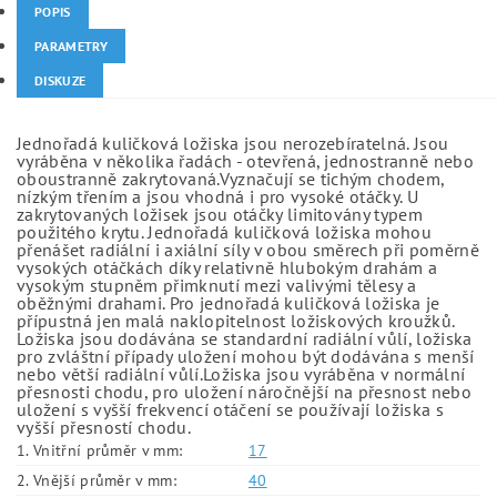
POPIS
PARAMETRY
DISKUZE
Jednořadá kuličková ložiska jsou nerozebíratelná. Jsou
vyráběna v několika řadách - otevřená, jednostranně nebo
oboustranně zakrytovaná.Vyznačují se tichým chodem,
nízkým třením a jsou vhodná i pro vysoké otáčky. U
zakrytovaných ložisek jsou otáčky limitovány typem
použitého krytu. Jednořadá kuličková ložiska mohou
přenášet radiální i axiální síly v obou směrech při poměrně
vysokých otáčkách díky relativně hlubokým drahám a
vysokým stupněm přimknutí mezi valivými tělesy a
oběžnými drahami. Pro jednořadá kuličková ložiska je
přípustná jen malá naklopitelnost ložiskových kroužků.
Ložiska jsou dodávána se standardní radiální vůlí, ložiska
pro zvláštní případy uložení mohou být dodávána s menší
nebo větší radiální vůlí.Ložiska jsou vyráběna v normální
přesnosti chodu, pro uložení náročnější na přesnost nebo
uložení s vyšší frekvencí otáčení se používají ložiska s
vyšší přesností chodu.
1. Vnitřní průměr v mm:
17
2. Vnější průměr v mm:
40