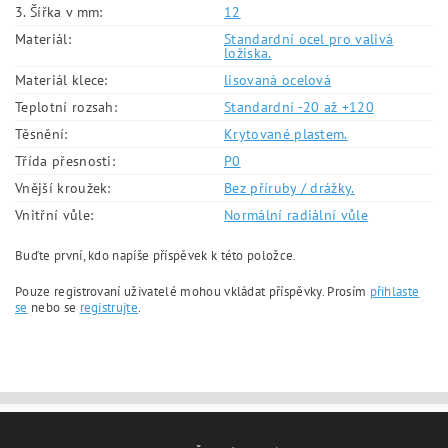
3. Šířka v mm:
12
Materiál:
Standardní ocel pro valivá
ložiska.
Materiál klece:
lisovaná ocelová
Teplotní rozsah:
Standardní -20 až +120
Těsnění:
Krytované plastem.
Třída přesnosti:
P0
Vnější kroužek:
Bez příruby / drážky.
Vnitřní vůle:
Normální radiální vůle
Buďte první, kdo napíše příspěvek k této položce.
Pouze registrovaní uživatelé mohou vkládat příspěvky. Prosím
přihlaste
se
nebo se
registrujte
.