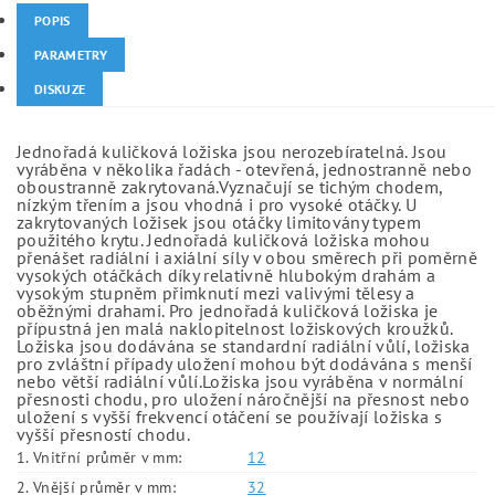
POPIS
PARAMETRY
DISKUZE
Jednořadá kuličková ložiska jsou nerozebíratelná. Jsou
vyráběna v několika řadách - otevřená, jednostranně nebo
oboustranně zakrytovaná.Vyznačují se tichým chodem,
nízkým třením a jsou vhodná i pro vysoké otáčky. U
zakrytovaných ložisek jsou otáčky limitovány typem
použitého krytu. Jednořadá kuličková ložiska mohou
přenášet radiální i axiální síly v obou směrech při poměrně
vysokých otáčkách díky relativně hlubokým drahám a
vysokým stupněm přimknutí mezi valivými tělesy a
oběžnými drahami. Pro jednořadá kuličková ložiska je
přípustná jen malá naklopitelnost ložiskových kroužků.
Ložiska jsou dodávána se standardní radiální vůlí, ložiska
pro zvláštní případy uložení mohou být dodávána s menší
nebo větší radiální vůlí.Ložiska jsou vyráběna v normální
přesnosti chodu, pro uložení náročnější na přesnost nebo
uložení s vyšší frekvencí otáčení se používají ložiska s
vyšší přesností chodu.
1. Vnitřní průměr v mm:
12
2. Vnější průměr v mm:
32