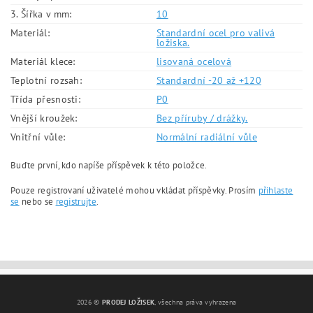
3. Šířka v mm:
10
Materiál:
Standardní ocel pro valivá
ložiska.
Materiál klece:
lisovaná ocelová
Teplotní rozsah:
Standardní -20 až +120
Třída přesnosti:
P0
Vnější kroužek:
Bez příruby / drážky.
Vnitřní vůle:
Normální radiální vůle
Buďte první, kdo napíše příspěvek k této položce.
Pouze registrovaní uživatelé mohou vkládat příspěvky. Prosím
přihlaste
se
nebo se
registrujte
.
2026 ©
PRODEJ LOŽISEK
, všechna práva vyhrazena