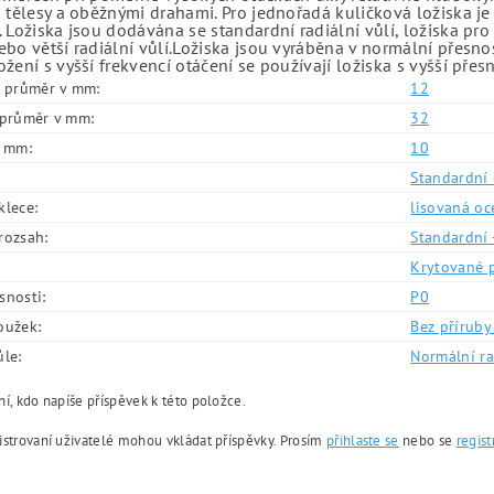
 tělesy a oběžnými drahami. Pro jednořadá kuličková ložiska je
 Ložiska jsou dodávána se standardní radiální vůlí, ložiska pr
bo větší radiální vůlí.Ložiska jsou vyráběna v normální přesno
žení s vyšší frekvencí otáčení se používají ložiska s vyšší přes
í průměr v mm:
12
í průměr v mm:
32
v mm:
10
Standardní 
klece:
lisovaná oc
rozsah:
Standardní 
Krytované 
snosti:
P0
oužek:
Bez příruby 
ůle:
Normální ra
í, kdo napíše příspěvek k této položce.
istrovaní uživatelé mohou vkládat příspěvky. Prosím
přihlaste se
nebo se
regist