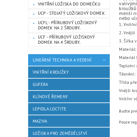
valivými
VNITŘNÍ LOŽISKA DO DOMEČKU
kroužků.
menší ne
UCP - STOJATÝ LOŽISKOVÝ DOMEK
nebo ulo
UCFL - PŘÍRUBOVÝ LOŽISKOVÝ
1. Vnitřn
DOMEK NA 2 ŠROUBY.
2. Vnějš
UCF - PŘÍRUBOVÝ LOŽISKOVÝ
3. Šířka 
DOMEK NA 4 ŠROUBY.
Materiál:
Materiál 
LINEÁRNÍ TECHNIKA A VEDENÍ
Teplotní 
VNITŘNÍ KROUŽKY
Těsnění:
Třída pře
GUFERA
Vnější kr
KLÍNOVÉ ŘEMENY
Vnitřní v
LEPIDLA LOCTITE
Buďte prvn
MAZIVA
Pouze reg
LOŽISKA PRO ZEMĚDĚLSTVÍ