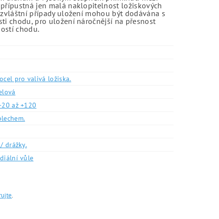
 přípustná jen malá naklopitelnost ložiskových
o zvláštní případy uložení mohou být dodávána s
sti chodu, pro uložení náročnější na přesnost
ností chodu.
ocel pro valivá ložiska.
elová
-20 až +120
plechem.
/ drážky.
diální vůle
rujte
.