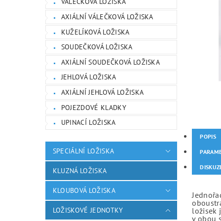
VÁLEČKOVÁ LOŽISKA
AXIÁLNÍ VÁLEČKOVÁ LOŽISKA
KUŽELÍKOVÁ LOŽISKA
SOUDEČKOVÁ LOŽISKA
AXIÁLNÍ SOUDEČKOVÁ LOŽISKA
JEHLOVÁ LOŽISKA
AXIÁLNÍ JEHLOVÁ LOŽISKA
POJEZDOVÉ KLADKY
UPINACÍ LOŽISKA
POPIS
SPECIÁLNÍ LOŽISKA
PARAM
DISKUZ
KLUZNÁ LOŽISKA
KLOUBOVÁ LOŽISKA
Jednořad
oboustr
LOŽISKOVÉ JEDNOTKY
ložisek 
v obou 