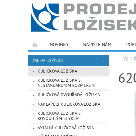
NOVINKY
NAPIŠTE NÁM
POP
PODMÍNKY OCHRANY OSOBNÍCH ÚDAJŮ
VALIVÁ LOŽISKA
KULIČKOVÁ LOŽISKA
62
KULIČKOVÁ LOŽISKA S
NESTANDARDNÍM ROZMĚREM
KULIČKOVÁ DVOUŘADÁ LOŽISKA
NAKLÁPĚCÍ KULIČKOVÁ LOŽISKA
KULIČKOVÁ LOŽISKA S
KOSOÚHLÝM STYKEM
AXIÁLNÍ KULIČKOVÁ LOŽISKA