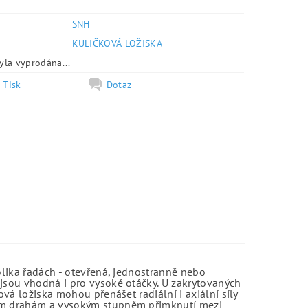
SNH
e
KULIČKOVÁ LOŽISKA
yla vyprodána...
Tisk
Dotaz
olika řadách - otevřená, jednostranně nebo
jsou vhodná i pro vysoké otáčky. U zakrytovaných
vá ložiska mohou přenášet radiální i axiální síly
kým drahám a vysokým stupněm přimknutí mezi