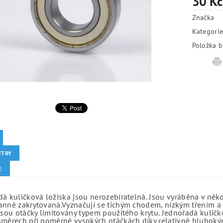
30 Kč
Značka
Kategori
Položka b
ETRY
E
á kuličková ložiska jsou nerozebíratelná. Jsou vyráběna v něk
anně zakrytovaná.Vyznačují se tichým chodem, nízkým třením a 
jsou otáčky limitovány typem použitého krytu. Jednořadá kuličko
směrech při poměrně vysokých otáčkách díky relativně hlubo