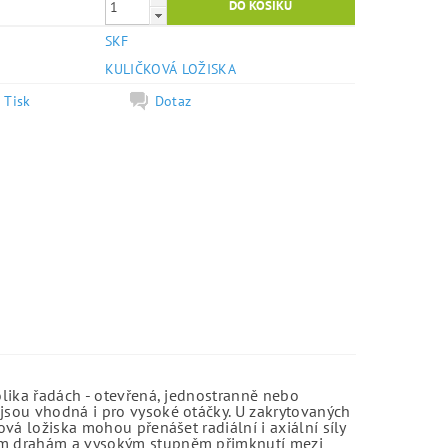
SKF
e
KULIČKOVÁ LOŽISKA
Tisk
Dotaz
olika řadách - otevřená, jednostranně nebo
jsou vhodná i pro vysoké otáčky. U zakrytovaných
vá ložiska mohou přenášet radiální i axiální síly
kým drahám a vysokým stupněm přimknutí mezi