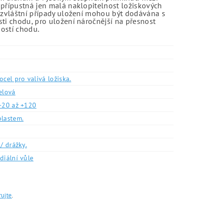
 přípustná jen malá naklopitelnost ložiskových
o zvláštní případy uložení mohou být dodávána s
sti chodu, pro uložení náročnější na přesnost
ností chodu.
ocel pro valivá ložiska.
elová
-20 až +120
plastem.
/ drážky.
diální vůle
rujte
.