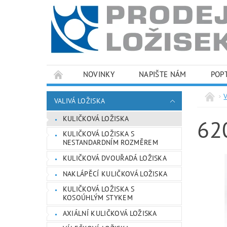
NOVINKY
NAPIŠTE NÁM
POP
PODMÍNKY OCHRANY OSOBNÍCH ÚDAJŮ
VALIVÁ LOŽISKA
KULIČKOVÁ LOŽISKA
62
KULIČKOVÁ LOŽISKA S
NESTANDARDNÍM ROZMĚREM
KULIČKOVÁ DVOUŘADÁ LOŽISKA
NAKLÁPĚCÍ KULIČKOVÁ LOŽISKA
KULIČKOVÁ LOŽISKA S
KOSOÚHLÝM STYKEM
AXIÁLNÍ KULIČKOVÁ LOŽISKA