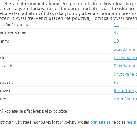
 tělesy a oběžnými drahami. Pro jednořadá kuličková ložiska je
 Ložiska jsou dodávána se standardní radiální vůlí, ložiska pr
bo větší radiální vůlí.Ložiska jsou vyráběna v normální přesno
žení s vyšší frekvencí otáčení se používají ložiska s vyšší přes
í průměr v mm:
12
í průměr v mm:
32
v mm:
10
Standardní 
klece:
lisovaná oc
rozsah:
Standardní 
Krytované 
snosti:
P5
oužek:
Bez příruby 
ůle:
Normální ra
í, kdo napíše příspěvek k této položce.
istrovaní uživatelé mohou vkládat příspěvky. Prosím
přihlaste se
nebo se
regist