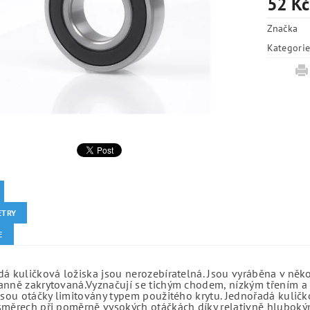
52 Kč
Značka
Kategori
ETRY
E
á kuličková ložiska jsou nerozebíratelná. Jsou vyráběna v něk
anně zakrytovaná.Vyznačují se tichým chodem, nízkým třením a 
jsou otáčky limitovány typem použitého krytu. Jednořadá kuličko
směrech při poměrně vysokých otáčkách díky relativně hlubo