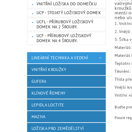
valivými
VNITŘNÍ LOŽISKA DO DOMEČKU
kroužků.
menší ne
UCP - STOJATÝ LOŽISKOVÝ DOMEK
nebo ulo
UCFL - PŘÍRUBOVÝ LOŽISKOVÝ
1. Vnitřn
DOMEK NA 2 ŠROUBY.
2. Vnějš
UCF - PŘÍRUBOVÝ LOŽISKOVÝ
3. Šířka 
DOMEK NA 4 ŠROUBY.
Materiál:
Materiál 
LINEÁRNÍ TECHNIKA A VEDENÍ
Teplotní 
VNITŘNÍ KROUŽKY
Těsnění:
Třída pře
GUFERA
Vnější kr
KLÍNOVÉ ŘEMENY
Vnitřní v
LEPIDLA LOCTITE
Buďte prvn
MAZIVA
Pouze reg
LOŽISKA PRO ZEMĚDĚLSTVÍ