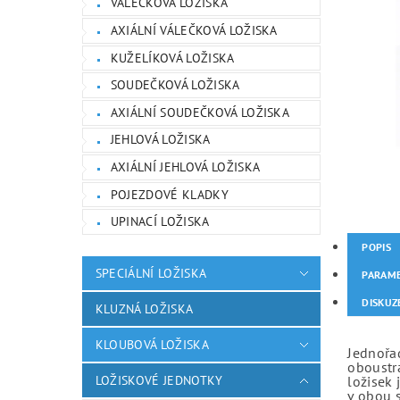
VÁLEČKOVÁ LOŽISKA
AXIÁLNÍ VÁLEČKOVÁ LOŽISKA
KUŽELÍKOVÁ LOŽISKA
SOUDEČKOVÁ LOŽISKA
AXIÁLNÍ SOUDEČKOVÁ LOŽISKA
JEHLOVÁ LOŽISKA
AXIÁLNÍ JEHLOVÁ LOŽISKA
POJEZDOVÉ KLADKY
UPINACÍ LOŽISKA
POPIS
SPECIÁLNÍ LOŽISKA
PARAM
DISKUZ
KLUZNÁ LOŽISKA
KLOUBOVÁ LOŽISKA
Jednořad
oboustr
LOŽISKOVÉ JEDNOTKY
ložisek 
v obou 