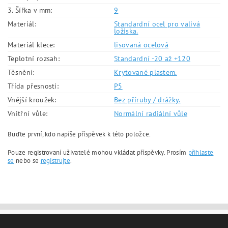
3. Šířka v mm:
9
Materiál:
Standardní ocel pro valivá
ložiska.
Materiál klece:
lisovaná ocelová
Teplotní rozsah:
Standardní -20 až +120
Těsnění:
Krytované plastem.
Třída přesnosti:
P5
Vnější kroužek:
Bez příruby / drážky.
Vnitřní vůle:
Normální radiální vůle
Buďte první, kdo napíše příspěvek k této položce.
Pouze registrovaní uživatelé mohou vkládat příspěvky. Prosím
přihlaste
se
nebo se
registrujte
.