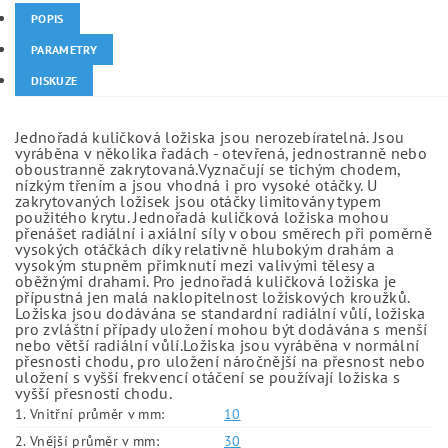
POPIS
PARAMETRY
DISKUZE
Jednořadá kuličková ložiska jsou nerozebíratelná. Jsou
vyráběna v několika řadách - otevřená, jednostranně nebo
oboustranně zakrytovaná.Vyznačují se tichým chodem,
nízkým třením a jsou vhodná i pro vysoké otáčky. U
zakrytovaných ložisek jsou otáčky limitovány typem
použitého krytu. Jednořadá kuličková ložiska mohou
přenášet radiální i axiální síly v obou směrech při poměrně
vysokých otáčkách díky relativně hlubokým drahám a
vysokým stupněm přimknutí mezi valivými tělesy a
oběžnými drahami. Pro jednořadá kuličková ložiska je
přípustná jen malá naklopitelnost ložiskových kroužků.
Ložiska jsou dodávána se standardní radiální vůlí, ložiska
pro zvláštní případy uložení mohou být dodávána s menší
nebo větší radiální vůlí.Ložiska jsou vyráběna v normální
přesnosti chodu, pro uložení náročnější na přesnost nebo
uložení s vyšší frekvencí otáčení se používají ložiska s
vyšší přesností chodu.
1. Vnitřní průměr v mm:
10
2. Vnější průměr v mm:
30