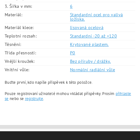
3. Šířka v mm:
6
Materiál:
Standardní ocel pro valivá
ložiska.
Materiál klece:
lisovaná ocelová
Teplotní rozsah:
Standardní -20 až +120
Těsnění:
Krytované plastem.
Třída přesnosti:
P0
Vnější kroužek:
Bez příruby / drážky.
Vnitřní vůle:
Normální radiální vůle
Buďte první, kdo napíše příspěvek k této položce.
Pouze registrovaní uživatelé mohou vkládat příspěvky. Prosím
přihlaste
se
nebo se
registrujte
.