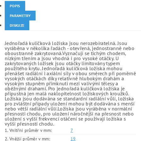
POPIS
PARAMETRY
DISKUZE
Jednořadá kuličková ložiska jsou nerozebíratelná. Jsou
vyráběna v několika řadách - otevřená, jednostranně nebo
oboustranně zakrytovaná.Vyznačují se tichým chodem,
nízkým třením a jsou vhodná i pro vysoké otáčky. U
zakrytovaných ložisek jsou otáčky limitovány typem
použitého krytu. Jednořadá kuličková ložiska mohou
přenášet radiální i axiální síly v obou směrech při poměrně
vysokých otáčkách díky relativně hlubokým drahám a
vysokým stupněm přimknutí mezi valivými tělesy a
oběžnými drahami. Pro jednořadá kuličková ložiska je
přípustná jen malá naklopitelnost ložiskových kroužků.
Ložiska jsou dodávána se standardní radiální vůlí, ložiska
pro zvláštní případy uložení mohou být dodávána s menší
nebo větší radiální vůlí.Ložiska jsou vyráběna v normální
přesnosti chodu, pro uložení náročnější na přesnost nebo
uložení s vyšší frekvencí otáčení se používají ložiska s
vyšší přesností chodu.
1. Vnitřní průměr v mm:
7
2. Vnější průměr v mm:
19