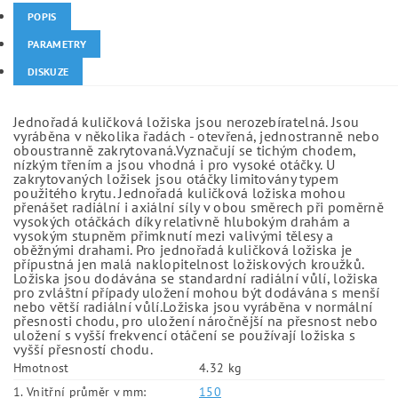
POPIS
PARAMETRY
DISKUZE
Jednořadá kuličková ložiska jsou nerozebíratelná. Jsou
vyráběna v několika řadách - otevřená, jednostranně nebo
oboustranně zakrytovaná.Vyznačují se tichým chodem,
nízkým třením a jsou vhodná i pro vysoké otáčky. U
zakrytovaných ložisek jsou otáčky limitovány typem
použitého krytu. Jednořadá kuličková ložiska mohou
přenášet radiální i axiální síly v obou směrech při poměrně
vysokých otáčkách díky relativně hlubokým drahám a
vysokým stupněm přimknutí mezi valivými tělesy a
oběžnými drahami. Pro jednořadá kuličková ložiska je
přípustná jen malá naklopitelnost ložiskových kroužků.
Ložiska jsou dodávána se standardní radiální vůlí, ložiska
pro zvláštní případy uložení mohou být dodávána s menší
nebo větší radiální vůlí.Ložiska jsou vyráběna v normální
přesnosti chodu, pro uložení náročnější na přesnost nebo
uložení s vyšší frekvencí otáčení se používají ložiska s
vyšší přesností chodu.
Hmotnost
4.32 kg
1. Vnitřní průměr v mm:
150