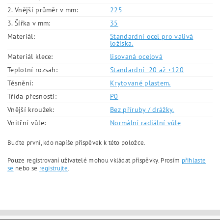
2. Vnější průměr v mm:
225
3. Šířka v mm:
35
Materiál:
Standardní ocel pro valivá
ložiska.
Materiál klece:
lisovaná ocelová
Teplotní rozsah:
Standardní -20 až +120
Těsnění:
Krytované plastem.
Třída přesnosti:
P0
Vnější kroužek:
Bez příruby / drážky.
Vnitřní vůle:
Normální radiální vůle
Buďte první, kdo napíše příspěvek k této položce.
Pouze registrovaní uživatelé mohou vkládat příspěvky. Prosím
přihlaste
se
nebo se
registrujte
.