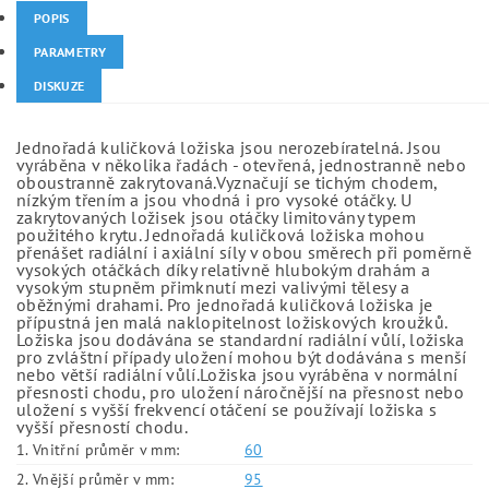
POPIS
PARAMETRY
DISKUZE
Jednořadá kuličková ložiska jsou nerozebíratelná. Jsou
vyráběna v několika řadách - otevřená, jednostranně nebo
oboustranně zakrytovaná.Vyznačují se tichým chodem,
nízkým třením a jsou vhodná i pro vysoké otáčky. U
zakrytovaných ložisek jsou otáčky limitovány typem
použitého krytu. Jednořadá kuličková ložiska mohou
přenášet radiální i axiální síly v obou směrech při poměrně
vysokých otáčkách díky relativně hlubokým drahám a
vysokým stupněm přimknutí mezi valivými tělesy a
oběžnými drahami. Pro jednořadá kuličková ložiska je
přípustná jen malá naklopitelnost ložiskových kroužků.
Ložiska jsou dodávána se standardní radiální vůlí, ložiska
pro zvláštní případy uložení mohou být dodávána s menší
nebo větší radiální vůlí.Ložiska jsou vyráběna v normální
přesnosti chodu, pro uložení náročnější na přesnost nebo
uložení s vyšší frekvencí otáčení se používají ložiska s
vyšší přesností chodu.
1. Vnitřní průměr v mm:
60
2. Vnější průměr v mm:
95