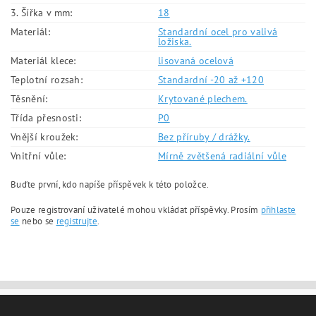
3. Šířka v mm:
18
Materiál:
Standardní ocel pro valivá
ložiska.
Materiál klece:
lisovaná ocelová
Teplotní rozsah:
Standardní -20 až +120
Těsnění:
Krytované plechem.
Třída přesnosti:
P0
Vnější kroužek:
Bez příruby / drážky.
Vnitřní vůle:
Mírně zvětšená radiální vůle
Buďte první, kdo napíše příspěvek k této položce.
Pouze registrovaní uživatelé mohou vkládat příspěvky. Prosím
přihlaste
se
nebo se
registrujte
.