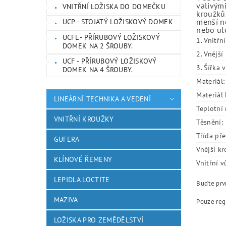
valivými
VNITŘNÍ LOŽISKA DO DOMEČKU
kroužků.
menší ne
UCP - STOJATÝ LOŽISKOVÝ DOMEK
nebo ulo
UCFL - PŘÍRUBOVÝ LOŽISKOVÝ
1. Vnitřn
DOMEK NA 2 ŠROUBY.
2. Vnějš
UCF - PŘÍRUBOVÝ LOŽISKOVÝ
3. Šířka 
DOMEK NA 4 ŠROUBY.
Materiál:
Materiál 
LINEÁRNÍ TECHNIKA A VEDENÍ
Teplotní 
VNITŘNÍ KROUŽKY
Těsnění:
Třída pře
GUFERA
Vnější kr
KLÍNOVÉ ŘEMENY
Vnitřní v
LEPIDLA LOCTITE
Buďte prvn
MAZIVA
Pouze reg
LOŽISKA PRO ZEMĚDĚLSTVÍ