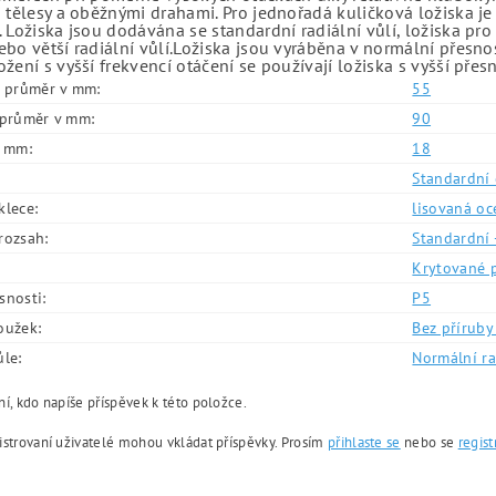
 tělesy a oběžnými drahami. Pro jednořadá kuličková ložiska je
 Ložiska jsou dodávána se standardní radiální vůlí, ložiska pr
bo větší radiální vůlí.Ložiska jsou vyráběna v normální přesno
žení s vyšší frekvencí otáčení se používají ložiska s vyšší přes
í průměr v mm:
55
í průměr v mm:
90
v mm:
18
Standardní 
klece:
lisovaná oc
rozsah:
Standardní 
Krytované 
snosti:
P5
oužek:
Bez příruby 
ůle:
Normální ra
í, kdo napíše příspěvek k této položce.
istrovaní uživatelé mohou vkládat příspěvky. Prosím
přihlaste se
nebo se
regist