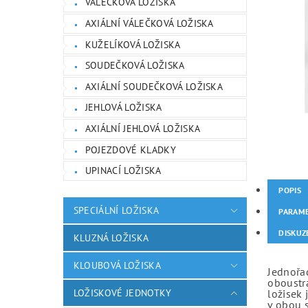
VÁLEČKOVÁ LOŽISKA
AXIÁLNÍ VÁLEČKOVÁ LOŽISKA
KUŽELÍKOVÁ LOŽISKA
SOUDEČKOVÁ LOŽISKA
AXIÁLNÍ SOUDEČKOVÁ LOŽISKA
JEHLOVÁ LOŽISKA
AXIÁLNÍ JEHLOVÁ LOŽISKA
POJEZDOVÉ KLADKY
UPINACÍ LOŽISKA
POPIS
SPECIÁLNÍ LOŽISKA
PARAM
DISKUZ
KLUZNÁ LOŽISKA
KLOUBOVÁ LOŽISKA
Jednořad
oboustr
LOŽISKOVÉ JEDNOTKY
ložisek 
v obou 