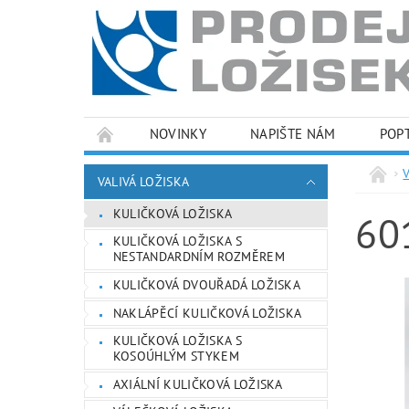
NOVINKY
NAPIŠTE NÁM
POP
PODMÍNKY OCHRANY OSOBNÍCH ÚDAJŮ
VALIVÁ LOŽISKA
KULIČKOVÁ LOŽISKA
60
KULIČKOVÁ LOŽISKA S
NESTANDARDNÍM ROZMĚREM
KULIČKOVÁ DVOUŘADÁ LOŽISKA
NAKLÁPĚCÍ KULIČKOVÁ LOŽISKA
KULIČKOVÁ LOŽISKA S
KOSOÚHLÝM STYKEM
AXIÁLNÍ KULIČKOVÁ LOŽISKA