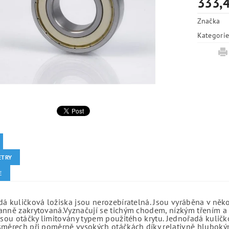
333,4
Značka
Kategori
ETRY
E
á kuličková ložiska jsou nerozebíratelná. Jsou vyráběna v něk
anně zakrytovaná.Vyznačují se tichým chodem, nízkým třením a 
jsou otáčky limitovány typem použitého krytu. Jednořadá kuličko
směrech při poměrně vysokých otáčkách díky relativně hlubo