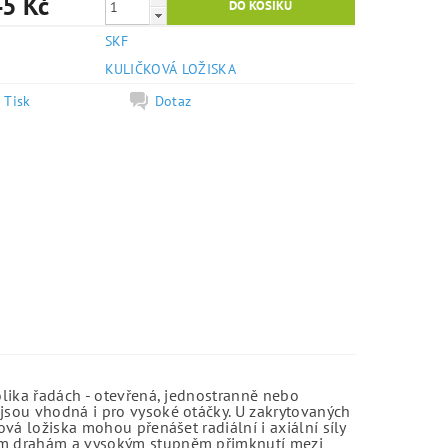
5 Kč
SKF
e
KULIČKOVÁ LOŽISKA
Tisk
Dotaz
olika řadách - otevřená, jednostranně nebo
jsou vhodná i pro vysoké otáčky. U zakrytovaných
vá ložiska mohou přenášet radiální i axiální síly
kým drahám a vysokým stupněm přimknutí mezi