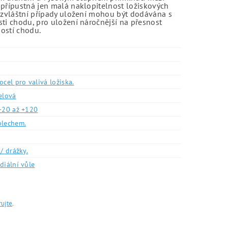
 přípustná jen malá naklopitelnost ložiskových
o zvláštní případy uložení mohou být dodávána s
sti chodu, pro uložení náročnější na přesnost
ností chodu.
ocel pro valivá ložiska.
elová
-20 až +120
plechem.
/ drážky.
diální vůle
rujte
.