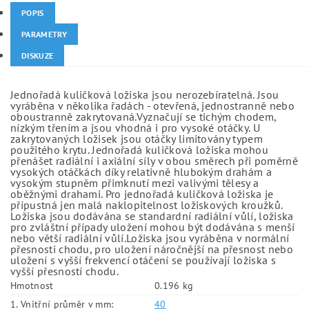
POPIS
PARAMETRY
DISKUZE
Jednořadá kuličková ložiska jsou nerozebíratelná. Jsou
vyráběna v několika řadách - otevřená, jednostranně nebo
oboustranně zakrytovaná.Vyznačují se tichým chodem,
nízkým třením a jsou vhodná i pro vysoké otáčky. U
zakrytovaných ložisek jsou otáčky limitovány typem
použitého krytu. Jednořadá kuličková ložiska mohou
přenášet radiální i axiální síly v obou směrech při poměrně
vysokých otáčkách díky relativně hlubokým drahám a
vysokým stupněm přimknutí mezi valivými tělesy a
oběžnými drahami. Pro jednořadá kuličková ložiska je
přípustná jen malá naklopitelnost ložiskových kroužků.
Ložiska jsou dodávána se standardní radiální vůlí, ložiska
pro zvláštní případy uložení mohou být dodávána s menší
nebo větší radiální vůlí.Ložiska jsou vyráběna v normální
přesnosti chodu, pro uložení náročnější na přesnost nebo
uložení s vyšší frekvencí otáčení se používají ložiska s
vyšší přesností chodu.
Hmotnost
0.196 kg
1. Vnitřní průměr v mm:
40