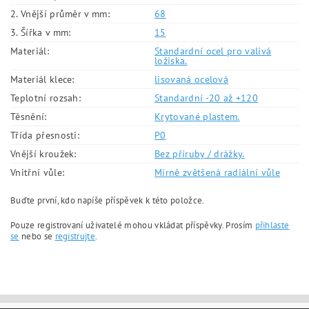
2. Vnější průměr v mm:
68
3. Šířka v mm:
15
Materiál:
Standardní ocel pro valivá
ložiska.
Materiál klece:
lisovaná ocelová
Teplotní rozsah:
Standardní -20 až +120
Těsnění:
Krytované plastem.
Třída přesnosti:
P0
Vnější kroužek:
Bez příruby / drážky.
Vnitřní vůle:
Mírně zvětšená radiální vůle
Buďte první, kdo napíše příspěvek k této položce.
Pouze registrovaní uživatelé mohou vkládat příspěvky. Prosím
přihlaste
se
nebo se
registrujte
.