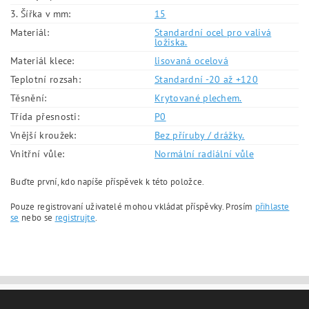
3. Šířka v mm:
15
Materiál:
Standardní ocel pro valivá
ložiska.
Materiál klece:
lisovaná ocelová
Teplotní rozsah:
Standardní -20 až +120
Těsnění:
Krytované plechem.
Třída přesnosti:
P0
Vnější kroužek:
Bez příruby / drážky.
Vnitřní vůle:
Normální radiální vůle
Buďte první, kdo napíše příspěvek k této položce.
Pouze registrovaní uživatelé mohou vkládat příspěvky. Prosím
přihlaste
se
nebo se
registrujte
.