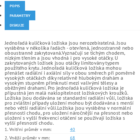
POPIS
PARAMETRY
DISKUZE
Jednořadá kuličková ložiska jsou nerozebíratelná. Jsou
vyráběna v několika řadách - otevřená, jednostranně nebo
oboustranně zakrytovaná.Vyznačují se tichým chodem,
nízkým třením a jsou vhodná i pro vysoké otáčky. U
zakrytovaných ložisek jsou otáčky limitovány typem
použitého krytu. Jednořadá kuličková ložiska mohou
přenášet radiální i axiální síly v obou směrech při poměrně
vysokých otáčkách díky relativně hlubokým drahám a
vysokým stupněm přimknutí mezi valivými tělesy a
oběžnými drahami. Pro jednořadá kuličková ložiska je
přípustná jen malá naklopitelnost ložiskových kroužků.
Ložiska jsou dodávána se standardní radiální vůlí, ložiska
pro zvláštní případy uložení mohou být dodávána s menší
nebo větší radiální vůlí.Ložiska jsou vyráběna v normální
přesnosti chodu, pro uložení náročnější na přesnost nebo
uložení s vyšší frekvencí otáčení se používají ložiska s
vyšší přesností chodu.
1. Vnitřní průměr v mm:
40
2. Vnější průměr v mm:
68