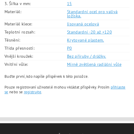
3. Šířka v mm:
15
Materiál:
Standardní ocel pro valivá
ložiska.
Materiál klece:
lisovaná ocelová
Teplotní rozsah:
Standardní -20 až +120
Těsnění:
Krytované plastem.
Třída přesnosti:
P0
Vnější kroužek:
Bez příruby / drážky.
Vnitřní vůle:
Mírně zvětšená radiální vůle
Buďte první, kdo napíše příspěvek k této položce.
Pouze registrovaní uživatelé mohou vkládat příspěvky. Prosím
přihlaste
se
nebo se
registrujte
.