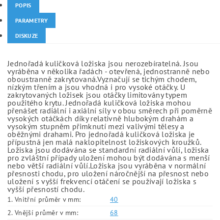
POPIS
PARAMETRY
DISKUZE
Jednořadá kuličková ložiska jsou nerozebíratelná. Jsou
vyráběna v několika řadách - otevřená, jednostranně nebo
oboustranně zakrytovaná.Vyznačují se tichým chodem,
nízkým třením a jsou vhodná i pro vysoké otáčky. U
zakrytovaných ložisek jsou otáčky limitovány typem
použitého krytu. Jednořadá kuličková ložiska mohou
přenášet radiální i axiální síly v obou směrech při poměrně
vysokých otáčkách díky relativně hlubokým drahám a
vysokým stupněm přimknutí mezi valivými tělesy a
oběžnými drahami. Pro jednořadá kuličková ložiska je
přípustná jen malá naklopitelnost ložiskových kroužků.
Ložiska jsou dodávána se standardní radiální vůlí, ložiska
pro zvláštní případy uložení mohou být dodávána s menší
nebo větší radiální vůlí.Ložiska jsou vyráběna v normální
přesnosti chodu, pro uložení náročnější na přesnost nebo
uložení s vyšší frekvencí otáčení se používají ložiska s
vyšší přesností chodu.
1. Vnitřní průměr v mm:
40
2. Vnější průměr v mm:
68