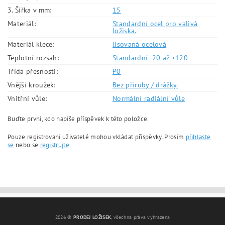
3. Šířka v mm:
15
Materiál:
Standardní ocel pro valivá
ložiska.
Materiál klece:
lisovaná ocelová
Teplotní rozsah:
Standardní -20 až +120
Třída přesnosti:
P0
Vnější kroužek:
Bez příruby / drážky.
Vnitřní vůle:
Normální radiální vůle
Buďte první, kdo napíše příspěvek k této položce.
Pouze registrovaní uživatelé mohou vkládat příspěvky. Prosím
přihlaste
se
nebo se
registrujte
.
2026 ©
PRODEJ LOŽISEK
, všechna práva vyhrazena