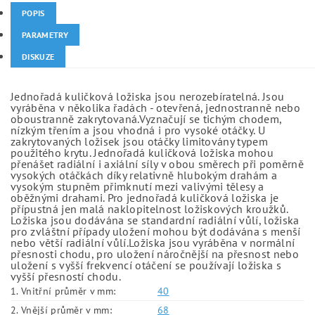
POPIS
PARAMETRY
DISKUZE
Jednořadá kuličková ložiska jsou nerozebíratelná. Jsou
vyráběna v několika řadách - otevřená, jednostranně nebo
oboustranně zakrytovaná.Vyznačují se tichým chodem,
nízkým třením a jsou vhodná i pro vysoké otáčky. U
zakrytovaných ložisek jsou otáčky limitovány typem
použitého krytu. Jednořadá kuličková ložiska mohou
přenášet radiální i axiální síly v obou směrech při poměrně
vysokých otáčkách díky relativně hlubokým drahám a
vysokým stupněm přimknutí mezi valivými tělesy a
oběžnými drahami. Pro jednořadá kuličková ložiska je
přípustná jen malá naklopitelnost ložiskových kroužků.
Ložiska jsou dodávána se standardní radiální vůlí, ložiska
pro zvláštní případy uložení mohou být dodávána s menší
nebo větší radiální vůlí.Ložiska jsou vyráběna v normální
přesnosti chodu, pro uložení náročnější na přesnost nebo
uložení s vyšší frekvencí otáčení se používají ložiska s
vyšší přesností chodu.
1. Vnitřní průměr v mm:
40
2. Vnější průměr v mm:
68