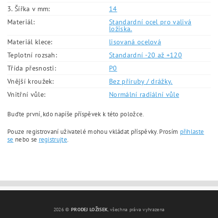
3. Šířka v mm:
14
Materiál:
Standardní ocel pro valivá
ložiska.
Materiál klece:
lisovaná ocelová
Teplotní rozsah:
Standardní -20 až +120
Třída přesnosti:
P0
Vnější kroužek:
Bez příruby / drážky.
Vnitřní vůle:
Normální radiální vůle
Buďte první, kdo napíše příspěvek k této položce.
Pouze registrovaní uživatelé mohou vkládat příspěvky. Prosím
přihlaste
se
nebo se
registrujte
.
2026 ©
PRODEJ LOŽISEK
, všechna práva vyhrazena