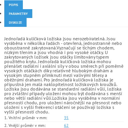
POPIS
PARAMETRY
DISKUZE
Jednořadá kuličková ložiska jsou nerozebíratelná. Jsou
vyráběna v několika řadách - otevřená, jednostranně nebo
oboustranně zakrytovaná.Vyznačují se tichým chodem,
nízkým třením a jsou vhodná i pro vysoké otáčky. U
zakrytovaných ložisek jsou otáčky limitovány typem
použitého krytu. Jednořadá kuličková ložiska mohou
přenášet radiální i axiální síly v obou směrech při poměrně
vysokých otáčkách díky relativně hlubokým drahám a
vysokým stupněm přimknutí mezi valivými tělesy a
oběžnými drahami. Pro jednořadá kuličková ložiska je
přípustná jen malá naklopitelnost ložiskových kroužků.
Ložiska jsou dodávána se standardní radiální vůlí, ložiska
pro zvláštní případy uložení mohou být dodávána s menší
nebo větší radiální vůlí.Ložiska jsou vyráběna v normální
přesnosti chodu, pro uložení náročnější na přesnost nebo
uložení s vyšší frekvencí otáčení se používají ložiska s
vyšší přesností chodu.
1. Vnitřní průměr v mm:
35
2. Vnější průměr v mm:
62