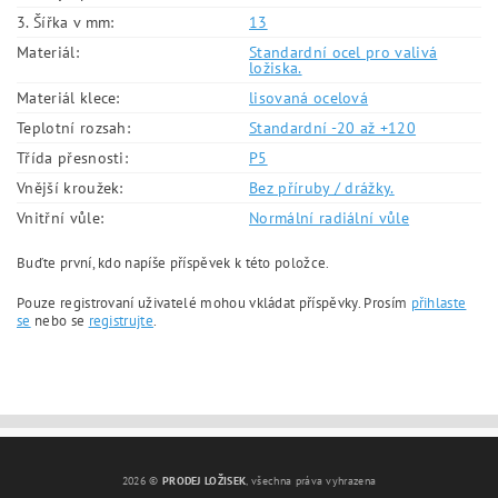
3. Šířka v mm:
13
Materiál:
Standardní ocel pro valivá
ložiska.
Materiál klece:
lisovaná ocelová
Teplotní rozsah:
Standardní -20 až +120
Třída přesnosti:
P5
Vnější kroužek:
Bez příruby / drážky.
Vnitřní vůle:
Normální radiální vůle
Buďte první, kdo napíše příspěvek k této položce.
Pouze registrovaní uživatelé mohou vkládat příspěvky. Prosím
přihlaste
se
nebo se
registrujte
.
2026 ©
PRODEJ LOŽISEK
, všechna práva vyhrazena