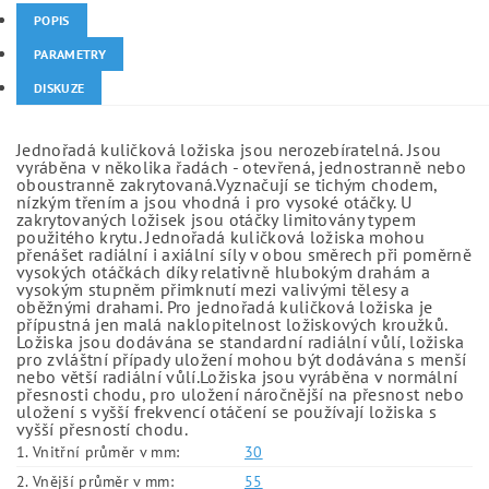
POPIS
PARAMETRY
DISKUZE
Jednořadá kuličková ložiska jsou nerozebíratelná. Jsou
vyráběna v několika řadách - otevřená, jednostranně nebo
oboustranně zakrytovaná.Vyznačují se tichým chodem,
nízkým třením a jsou vhodná i pro vysoké otáčky. U
zakrytovaných ložisek jsou otáčky limitovány typem
použitého krytu. Jednořadá kuličková ložiska mohou
přenášet radiální i axiální síly v obou směrech při poměrně
vysokých otáčkách díky relativně hlubokým drahám a
vysokým stupněm přimknutí mezi valivými tělesy a
oběžnými drahami. Pro jednořadá kuličková ložiska je
přípustná jen malá naklopitelnost ložiskových kroužků.
Ložiska jsou dodávána se standardní radiální vůlí, ložiska
pro zvláštní případy uložení mohou být dodávána s menší
nebo větší radiální vůlí.Ložiska jsou vyráběna v normální
přesnosti chodu, pro uložení náročnější na přesnost nebo
uložení s vyšší frekvencí otáčení se používají ložiska s
vyšší přesností chodu.
1. Vnitřní průměr v mm:
30
2. Vnější průměr v mm:
55