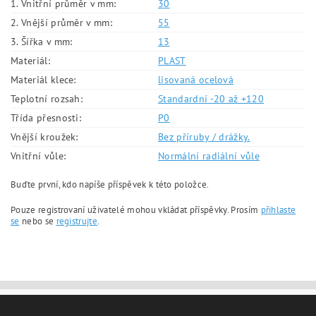
1. Vnitřní průměr v mm:
30
2. Vnější průměr v mm:
55
3. Šířka v mm:
13
Materiál:
PLAST
Materiál klece:
lisovaná ocelová
Teplotní rozsah:
Standardní -20 až +120
Třída přesnosti:
P0
Vnější kroužek:
Bez příruby / drážky.
Vnitřní vůle:
Normální radiální vůle
Buďte první, kdo napíše příspěvek k této položce.
Pouze registrovaní uživatelé mohou vkládat příspěvky. Prosím
přihlaste
se
nebo se
registrujte
.