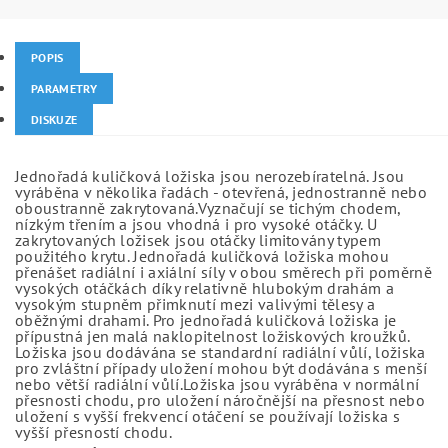
POPIS
PARAMETRY
DISKUZE
Jednořadá kuličková ložiska jsou nerozebíratelná. Jsou
vyráběna v několika řadách - otevřená, jednostranně nebo
oboustranně zakrytovaná.Vyznačují se tichým chodem,
nízkým třením a jsou vhodná i pro vysoké otáčky. U
zakrytovaných ložisek jsou otáčky limitovány typem
použitého krytu. Jednořadá kuličková ložiska mohou
přenášet radiální i axiální síly v obou směrech při poměrně
vysokých otáčkách díky relativně hlubokým drahám a
vysokým stupněm přimknutí mezi valivými tělesy a
oběžnými drahami. Pro jednořadá kuličková ložiska je
přípustná jen malá naklopitelnost ložiskových kroužků.
Ložiska jsou dodávána se standardní radiální vůlí, ložiska
pro zvláštní případy uložení mohou být dodávána s menší
nebo větší radiální vůlí.Ložiska jsou vyráběna v normální
přesnosti chodu, pro uložení náročnější na přesnost nebo
uložení s vyšší frekvencí otáčení se používají ložiska s
vyšší přesností chodu.