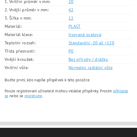
1. Vnitřní průměr v mm:
20
2. Vnější průměr v mm:
42
3. Šířka v mm:
12
Materiál:
PLAST
Materiál klece:
lisovaná ocelová
Teplotní rozsah:
Standardní -20 až +120
Třída přesnosti:
P0
Vnější kroužek:
Bez příruby / drážky.
Vnitřní vůle:
Normální radiální vůle
Buďte první, kdo napíše příspěvek k této položce.
Pouze registrovaní uživatelé mohou vkládat příspěvky. Prosím
přihlaste
se
nebo se
registrujte
.