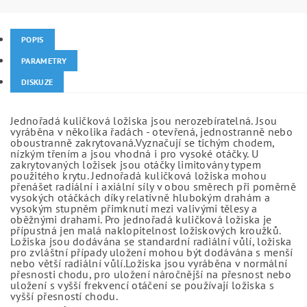
POPIS
PARAMETRY
DISKUZE
Jednořadá kuličková ložiska jsou nerozebíratelná. Jsou
vyráběna v několika řadách - otevřená, jednostranně nebo
oboustranně zakrytovaná.Vyznačují se tichým chodem,
nízkým třením a jsou vhodná i pro vysoké otáčky. U
zakrytovaných ložisek jsou otáčky limitovány typem
použitého krytu. Jednořadá kuličková ložiska mohou
přenášet radiální i axiální síly v obou směrech při poměrně
vysokých otáčkách díky relativně hlubokým drahám a
vysokým stupněm přimknutí mezi valivými tělesy a
oběžnými drahami. Pro jednořadá kuličková ložiska je
přípustná jen malá naklopitelnost ložiskových kroužků.
Ložiska jsou dodávána se standardní radiální vůlí, ložiska
pro zvláštní případy uložení mohou být dodávána s menší
nebo větší radiální vůlí.Ložiska jsou vyráběna v normální
přesnosti chodu, pro uložení náročnější na přesnost nebo
uložení s vyšší frekvencí otáčení se používají ložiska s
vyšší přesností chodu.