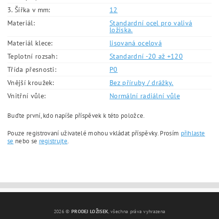
3. Šířka v mm:
12
Materiál:
Standardní ocel pro valivá
ložiska.
Materiál klece:
lisovaná ocelová
Teplotní rozsah:
Standardní -20 až +120
Třída přesnosti:
P0
Vnější kroužek:
Bez příruby / drážky.
Vnitřní vůle:
Normální radiální vůle
Buďte první, kdo napíše příspěvek k této položce.
Pouze registrovaní uživatelé mohou vkládat příspěvky. Prosím
přihlaste
se
nebo se
registrujte
.
2026 ©
PRODEJ LOŽISEK
, všechna práva vyhrazena