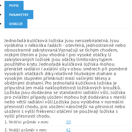
POPIS
PARAMETRY
DISKUZE
Jednořadá kuličková ložiska jsou nerozebíratelná. Jsou
vyráběna v několika řadách - otevřená, jednostranně nebo
oboustranně zakrytovaná.Vyznačují se tichým chodem,
nízkým třením a jsou vhodná i pro vysoké otáčky. U
zakrytovaných ložisek jsou otáčky limitovány typem
použitého krytu. Jednořadá kuličková ložiska mohou
přenášet radiální i axiální síly v obou směrech při poměrně
vysokých otáčkách díky relativně hlubokým drahám a
vysokým stupněm přimknutí mezi valivými tělesy a
oběžnými drahami. Pro jednořadá kuličková ložiska je
přípustná jen malá naklopitelnost ložiskových kroužků.
Ložiska jsou dodávána se standardní radiální vůlí, ložiska
pro zvláštní případy uložení mohou být dodávána s menší
nebo větší radiální vůlí.Ložiska jsou vyráběna v normální
přesnosti chodu, pro uložení náročnější na přesnost nebo
uložení s vyšší frekvencí otáčení se používají ložiska s
vyšší přesností chodu.
1. Vnitřní průměr v mm:
20
2. Vnější průměr v mm:
42