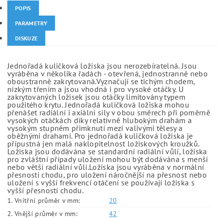
POPIS
PARAMETRY
DISKUZE
Jednořadá kuličková ložiska jsou nerozebíratelná. Jsou
vyráběna v několika řadách - otevřená, jednostranně nebo
oboustranně zakrytovaná.Vyznačují se tichým chodem,
nízkým třením a jsou vhodná i pro vysoké otáčky. U
zakrytovaných ložisek jsou otáčky limitovány typem
použitého krytu. Jednořadá kuličková ložiska mohou
přenášet radiální i axiální síly v obou směrech při poměrně
vysokých otáčkách díky relativně hlubokým drahám a
vysokým stupněm přimknutí mezi valivými tělesy a
oběžnými drahami. Pro jednořadá kuličková ložiska je
přípustná jen malá naklopitelnost ložiskových kroužků.
Ložiska jsou dodávána se standardní radiální vůlí, ložiska
pro zvláštní případy uložení mohou být dodávána s menší
nebo větší radiální vůlí.Ložiska jsou vyráběna v normální
přesnosti chodu, pro uložení náročnější na přesnost nebo
uložení s vyšší frekvencí otáčení se používají ložiska s
vyšší přesností chodu.
1. Vnitřní průměr v mm:
20
2. Vnější průměr v mm:
42