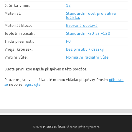
3. Šířka v mm:
12
Materiál:
Standardní ocel pro valivá
ložiska.
Materiál klece:
lisovaná ocelová
Teplotní rozsah:
Standardní -20 až +120
Třída přesnosti:
P0
Vnější kroužek:
Bez příruby / drážky.
Vnitřní vůle:
Normální radiální vůle
Buďte první, kdo napíše příspěvek k této položce.
Pouze registrovaní uživatelé mohou vkládat příspěvky. Prosím
přihlaste
se
nebo se
registrujte
.
2026 ©
PRODEJ LOŽISEK
, všechna práva vyhrazena