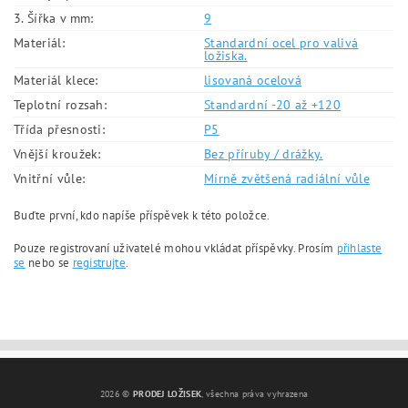
3. Šířka v mm:
9
Materiál:
Standardní ocel pro valivá
ložiska.
Materiál klece:
lisovaná ocelová
Teplotní rozsah:
Standardní -20 až +120
Třída přesnosti:
P5
Vnější kroužek:
Bez příruby / drážky.
Vnitřní vůle:
Mírně zvětšená radiální vůle
Buďte první, kdo napíše příspěvek k této položce.
Pouze registrovaní uživatelé mohou vkládat příspěvky. Prosím
přihlaste
se
nebo se
registrujte
.
2026 ©
PRODEJ LOŽISEK
, všechna práva vyhrazena