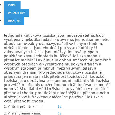
POPIS
PARAMETRY
DISKUZE
Jednořadá kuličková ložiska jsou nerozebíratelná. Jsou
vyráběna v několika řadách - otevřená, jednostranně nebo
oboustranně zakrytovaná.Vyznačují se tichým chodem,
nízkým třením a jsou vhodná i pro vysoké otáčky. U
zakrytovaných ložisek jsou otáčky limitovány typem
použitého krytu. Jednořadá kuličková ložiska mohou
přenášet radiální i axiální síly v obou směrech při poměrně
vysokých otáčkách díky relativně hlubokým drahám a
vysokým stupněm přimknutí mezi valivými tělesy a
oběžnými drahami. Pro jednořadá kuličková ložiska je
přípustná jen malá naklopitelnost ložiskových kroužků.
Ložiska jsou dodávána se standardní radiální vůlí, ložiska
pro zvláštní případy uložení mohou být dodávána s menší
nebo větší radiální vůlí.Ložiska jsou vyráběna v normální
přesnosti chodu, pro uložení náročnější na přesnost nebo
uložení s vyšší frekvencí otáčení se používají ložiska s
vyšší přesností chodu.
1. Vnitřní průměr v mm:
15
2. Vnější průměr v mm:
32