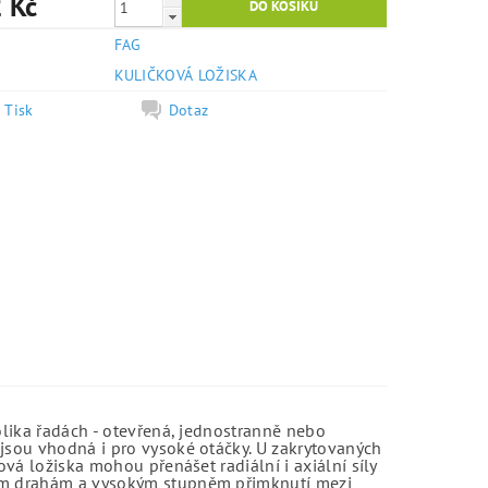
 Kč
FAG
e
KULIČKOVÁ LOŽISKA
Tisk
Dotaz
olika řadách - otevřená, jednostranně nebo
jsou vhodná i pro vysoké otáčky. U zakrytovaných
vá ložiska mohou přenášet radiální i axiální síly
kým drahám a vysokým stupněm přimknutí mezi