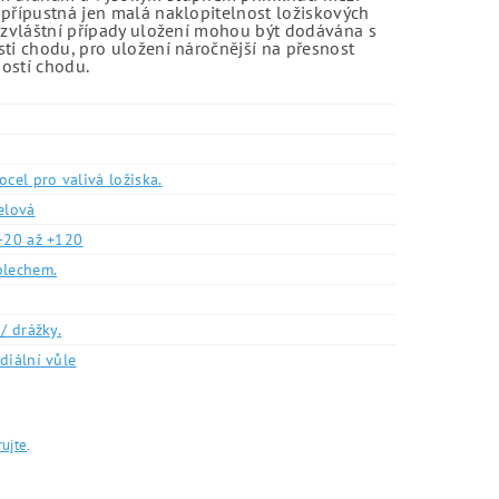
 přípustná jen malá naklopitelnost ložiskových
o zvláštní případy uložení mohou být dodávána s
sti chodu, pro uložení náročnější na přesnost
ností chodu.
ocel pro valivá ložiska.
elová
-20 až +120
plechem.
/ drážky.
diální vůle
rujte
.