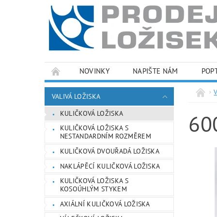
NOVINKY
NAPIŠTE NÁM
POP
PODMÍNKY OCHRANY OSOBNÍCH ÚDAJŮ
VALIVÁ LOŽISKA
KULIČKOVÁ LOŽISKA
60
KULIČKOVÁ LOŽISKA S
NESTANDARDNÍM ROZMĚREM
KULIČKOVÁ DVOUŘADÁ LOŽISKA
NAKLÁPĚCÍ KULIČKOVÁ LOŽISKA
KULIČKOVÁ LOŽISKA S
KOSOÚHLÝM STYKEM
AXIÁLNÍ KULIČKOVÁ LOŽISKA