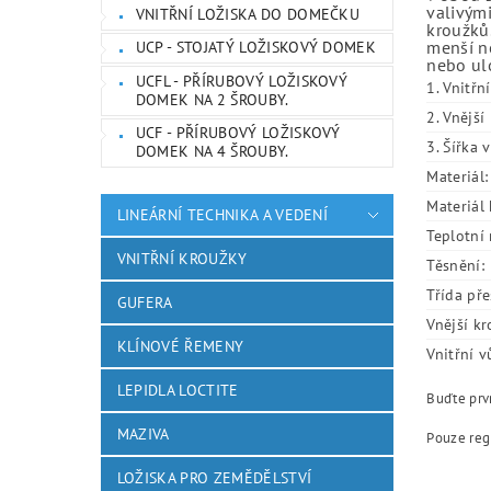
valivými
VNITŘNÍ LOŽISKA DO DOMEČKU
kroužků.
menší ne
UCP - STOJATÝ LOŽISKOVÝ DOMEK
nebo ulo
UCFL - PŘÍRUBOVÝ LOŽISKOVÝ
1. Vnitřn
DOMEK NA 2 ŠROUBY.
2. Vnějš
UCF - PŘÍRUBOVÝ LOŽISKOVÝ
3. Šířka 
DOMEK NA 4 ŠROUBY.
Materiál:
Materiál 
LINEÁRNÍ TECHNIKA A VEDENÍ
Teplotní 
VNITŘNÍ KROUŽKY
Těsnění:
Třída pře
GUFERA
Vnější kr
KLÍNOVÉ ŘEMENY
Vnitřní v
LEPIDLA LOCTITE
Buďte prvn
MAZIVA
Pouze reg
LOŽISKA PRO ZEMĚDĚLSTVÍ