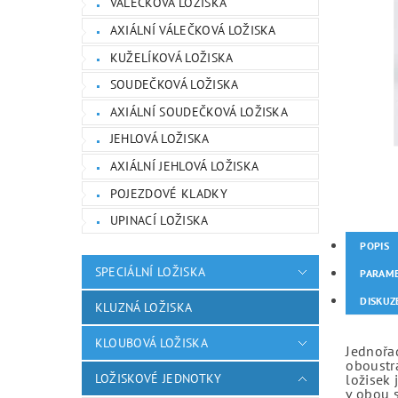
VÁLEČKOVÁ LOŽISKA
AXIÁLNÍ VÁLEČKOVÁ LOŽISKA
KUŽELÍKOVÁ LOŽISKA
SOUDEČKOVÁ LOŽISKA
AXIÁLNÍ SOUDEČKOVÁ LOŽISKA
JEHLOVÁ LOŽISKA
AXIÁLNÍ JEHLOVÁ LOŽISKA
POJEZDOVÉ KLADKY
UPINACÍ LOŽISKA
POPIS
SPECIÁLNÍ LOŽISKA
PARAM
DISKUZ
KLUZNÁ LOŽISKA
KLOUBOVÁ LOŽISKA
Jednořad
oboustr
LOŽISKOVÉ JEDNOTKY
ložisek 
v obou 