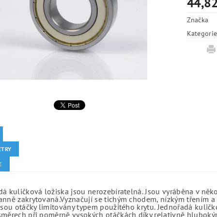
44,82
Značka
Kategori
ETRY
E
á kuličková ložiska jsou nerozebíratelná. Jsou vyráběna v něk
anně zakrytovaná.Vyznačují se tichým chodem, nízkým třením a 
jsou otáčky limitovány typem použitého krytu. Jednořadá kuličko
směrech při poměrně vysokých otáčkách díky relativně hlubo