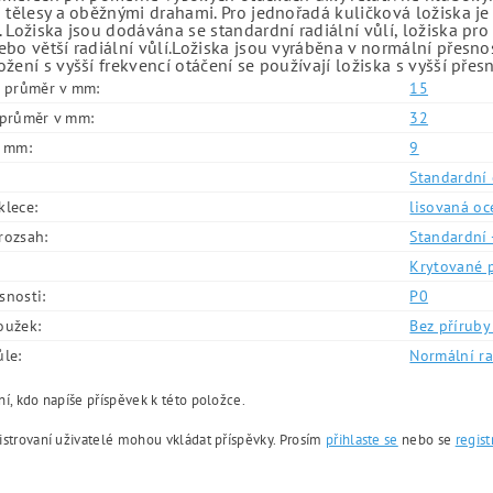
 tělesy a oběžnými drahami. Pro jednořadá kuličková ložiska je
 Ložiska jsou dodávána se standardní radiální vůlí, ložiska pr
bo větší radiální vůlí.Ložiska jsou vyráběna v normální přesno
žení s vyšší frekvencí otáčení se používají ložiska s vyšší přes
í průměr v mm:
15
í průměr v mm:
32
v mm:
9
Standardní 
klece:
lisovaná oc
rozsah:
Standardní 
Krytované 
snosti:
P0
oužek:
Bez příruby 
ůle:
Normální ra
í, kdo napíše příspěvek k této položce.
istrovaní uživatelé mohou vkládat příspěvky. Prosím
přihlaste se
nebo se
regist