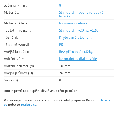
3. Šířka v mm:
8
Materiál:
Standardní ocel pro valivá
ložiska.
Materiál klece:
lisovaná ocelová
Teplotní rozsah:
Standardní -20 až +120
Těsnění:
Krytované plechem.
Třída přesnosti:
P0
Vnější kroužek:
Bez příruby / drážky.
Vnitřní vůle:
Normální radiální vůle
Vnitřní průměr (d)
10 mm
Vnější průměr (D)
26 mm
Šířka (B)
8 mm
Buďte první, kdo napíše příspěvek k této položce.
Pouze registrovaní uživatelé mohou vkládat příspěvky. Prosím
přihlaste
se
nebo se
registrujte
.