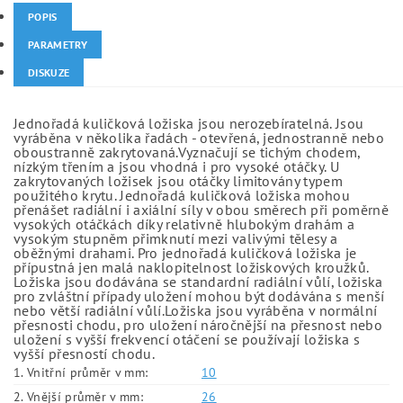
POPIS
PARAMETRY
DISKUZE
Jednořadá kuličková ložiska jsou nerozebíratelná. Jsou
vyráběna v několika řadách - otevřená, jednostranně nebo
oboustranně zakrytovaná.Vyznačují se tichým chodem,
nízkým třením a jsou vhodná i pro vysoké otáčky. U
zakrytovaných ložisek jsou otáčky limitovány typem
použitého krytu. Jednořadá kuličková ložiska mohou
přenášet radiální i axiální síly v obou směrech při poměrně
vysokých otáčkách díky relativně hlubokým drahám a
vysokým stupněm přimknutí mezi valivými tělesy a
oběžnými drahami. Pro jednořadá kuličková ložiska je
přípustná jen malá naklopitelnost ložiskových kroužků.
Ložiska jsou dodávána se standardní radiální vůlí, ložiska
pro zvláštní případy uložení mohou být dodávána s menší
nebo větší radiální vůlí.Ložiska jsou vyráběna v normální
přesnosti chodu, pro uložení náročnější na přesnost nebo
uložení s vyšší frekvencí otáčení se používají ložiska s
vyšší přesností chodu.
1. Vnitřní průměr v mm:
10
2. Vnější průměr v mm:
26