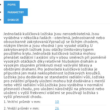
POPIS
PARAMETRY
DISKUZE
Jednořadá kuličková ložiska jsou nerozebíratelná. Jsou
vyráběna v několika řadách - otevřená, jednostranně nebo
oboustranně zakrytovaná.Vyznačují se tichým chodem,
nízkým třením a jsou vhodná i pro vysoké otáčky. U
zakrytovaných ložisek jsou otáčky limitovány typem
použitého krytu. Jednořadá kuličková ložiska mohou
přenášet radiální i axiální síly v obou směrech při poměrně
vysokých otáčkách díky relativně hlubokým drahám a
vysokým stupněm přimknutí mezi valivými tělesy a
oběžnými drahami. Pro jednořadá kuličková ložiska je
přípustná jen malá naklopitelnost ložiskových kroužků.
Ložiska jsou dodávána se standardní radiální vůlí, ložiska
pro zvláštní případy uložení mohou být dodávána s menší
nebo větší radiální vůlí.Ložiska jsou vyráběna v normální
přesnosti chodu, pro uložení náročnější na přesnost nebo
uložení s vyšší frekvencí otáčení se používají ložiska s
vyšší přesností chodu.
1. Vnitřní průměr v mm:
10
2. Vnější průměr v mm:
26