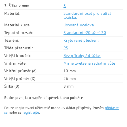
3. Šířka v mm:
8
Materiál:
Standardní ocel pro valivá
ložiska.
Materiál klece:
lisovaná ocelová
Teplotní rozsah:
Standardní -20 až +120
Těsnění:
Krytované plechem.
Třída přesnosti:
P5
Vnější kroužek:
Bez příruby / drážky.
Vnitřní vůle:
Mírně zvětšená radiální vůle
Vnitřní průměr (d)
10 mm
Vnější průměr (D)
26 mm
Šířka (B)
8 mm
Buďte první, kdo napíše příspěvek k této položce.
Pouze registrovaní uživatelé mohou vkládat příspěvky. Prosím
přihlaste
se
nebo se
registrujte
.