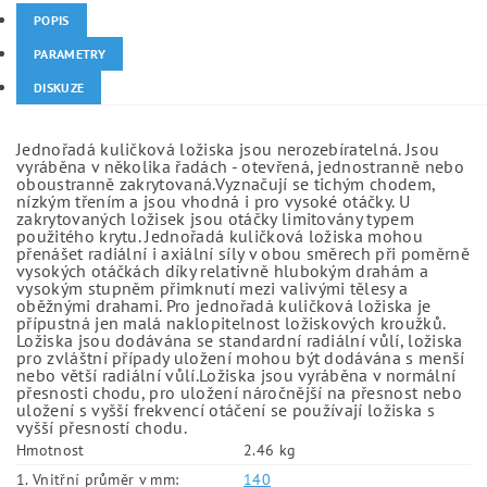
POPIS
PARAMETRY
DISKUZE
Jednořadá kuličková ložiska jsou nerozebíratelná. Jsou
vyráběna v několika řadách - otevřená, jednostranně nebo
oboustranně zakrytovaná.Vyznačují se tichým chodem,
nízkým třením a jsou vhodná i pro vysoké otáčky. U
zakrytovaných ložisek jsou otáčky limitovány typem
použitého krytu. Jednořadá kuličková ložiska mohou
přenášet radiální i axiální síly v obou směrech při poměrně
vysokých otáčkách díky relativně hlubokým drahám a
vysokým stupněm přimknutí mezi valivými tělesy a
oběžnými drahami. Pro jednořadá kuličková ložiska je
přípustná jen malá naklopitelnost ložiskových kroužků.
Ložiska jsou dodávána se standardní radiální vůlí, ložiska
pro zvláštní případy uložení mohou být dodávána s menší
nebo větší radiální vůlí.Ložiska jsou vyráběna v normální
přesnosti chodu, pro uložení náročnější na přesnost nebo
uložení s vyšší frekvencí otáčení se používají ložiska s
vyšší přesností chodu.
Hmotnost
2.46 kg
1. Vnitřní průměr v mm:
140