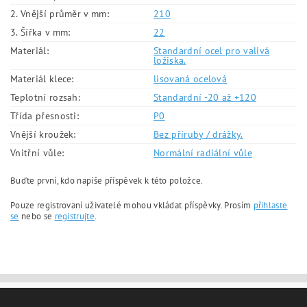
2. Vnější průměr v mm:
210
3. Šířka v mm:
22
Materiál:
Standardní ocel pro valivá
ložiska.
Materiál klece:
lisovaná ocelová
Teplotní rozsah:
Standardní -20 až +120
Třída přesnosti:
P0
Vnější kroužek:
Bez příruby / drážky.
Vnitřní vůle:
Normální radiální vůle
Buďte první, kdo napíše příspěvek k této položce.
Pouze registrovaní uživatelé mohou vkládat příspěvky. Prosím
přihlaste
se
nebo se
registrujte
.