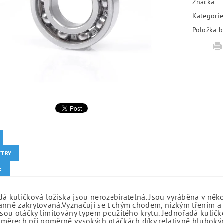
Značka
Kategori
Položka b
ETRY
E
á kuličková ložiska jsou nerozebíratelná. Jsou vyráběna v něk
anně zakrytovaná.Vyznačují se tichým chodem, nízkým třením a 
jsou otáčky limitovány typem použitého krytu. Jednořadá kuličko
směrech při poměrně vysokých otáčkách díky relativně hlubo