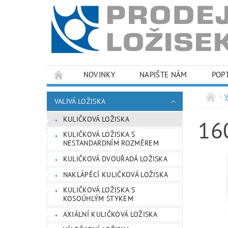
NOVINKY
NAPIŠTE NÁM
POP
PODMÍNKY OCHRANY OSOBNÍCH ÚDAJŮ
VALIVÁ LOŽISKA
KULIČKOVÁ LOŽISKA
16
KULIČKOVÁ LOŽISKA S
NESTANDARDNÍM ROZMĚREM
KULIČKOVÁ DVOUŘADÁ LOŽISKA
NAKLÁPĚCÍ KULIČKOVÁ LOŽISKA
KULIČKOVÁ LOŽISKA S
KOSOÚHLÝM STYKEM
AXIÁLNÍ KULIČKOVÁ LOŽISKA