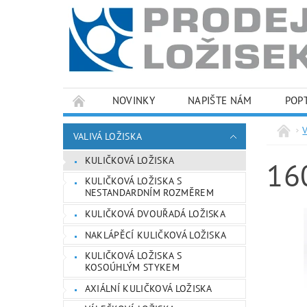
NOVINKY
NAPIŠTE NÁM
POP
PODMÍNKY OCHRANY OSOBNÍCH ÚDAJŮ
VALIVÁ LOŽISKA
KULIČKOVÁ LOŽISKA
16
KULIČKOVÁ LOŽISKA S
NESTANDARDNÍM ROZMĚREM
KULIČKOVÁ DVOUŘADÁ LOŽISKA
NAKLÁPĚCÍ KULIČKOVÁ LOŽISKA
KULIČKOVÁ LOŽISKA S
KOSOÚHLÝM STYKEM
AXIÁLNÍ KULIČKOVÁ LOŽISKA