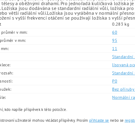
 tělesy a oběžnými drahami. Pro jednořadá kuličková ložiska je
 Ložiska jsou dodávána se standardní radiální vůlí, ložiska pr
bo větší radiální vůlí.Ložiska jsou vyráběna v normální přesno
žení s vyšší frekvencí otáčení se používají ložiska s vyšší přes
t
0.283 kg
í průměr v mm:
60
í průměr v mm:
95
v mm:
11
Standardní 
klece:
lisovaná oc
rozsah:
Standardní 
snosti:
P0
oužek:
Bez příruby 
ůle:
Normální ra
í, kdo napíše příspěvek k této položce.
istrovaní uživatelé mohou vkládat příspěvky. Prosím
přihlaste se
nebo se
regist