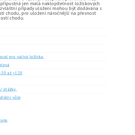
 přípustná jen malá naklopitelnost ložiskových
o zvláštní případy uložení mohou být dodávána s
sti chodu, pro uložení náročnější na přesnost
ností chodu.
ocel pro valivá ložiska.
elová
-20 až +120
/ drážky.
diální vůle
rujte
.