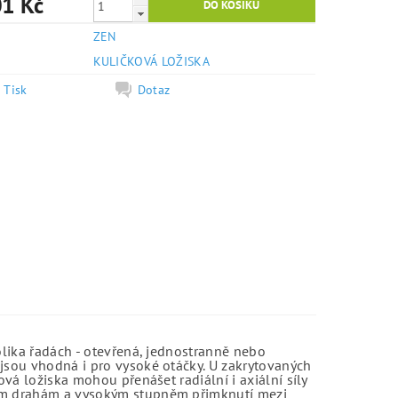
1 Kč
ZEN
e
KULIČKOVÁ LOŽISKA
Tisk
Dotaz
olika řadách - otevřená, jednostranně nebo
jsou vhodná i pro vysoké otáčky. U zakrytovaných
vá ložiska mohou přenášet radiální i axiální síly
kým drahám a vysokým stupněm přimknutí mezi