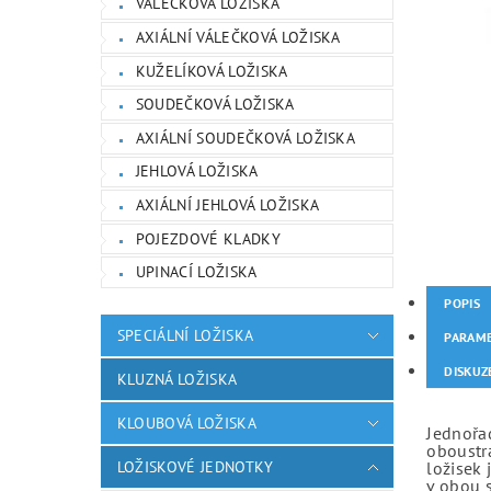
VÁLEČKOVÁ LOŽISKA
AXIÁLNÍ VÁLEČKOVÁ LOŽISKA
KUŽELÍKOVÁ LOŽISKA
SOUDEČKOVÁ LOŽISKA
AXIÁLNÍ SOUDEČKOVÁ LOŽISKA
JEHLOVÁ LOŽISKA
AXIÁLNÍ JEHLOVÁ LOŽISKA
POJEZDOVÉ KLADKY
UPINACÍ LOŽISKA
POPIS
SPECIÁLNÍ LOŽISKA
PARAM
DISKUZ
KLUZNÁ LOŽISKA
KLOUBOVÁ LOŽISKA
Jednořad
oboustr
LOŽISKOVÉ JEDNOTKY
ložisek 
v obou 