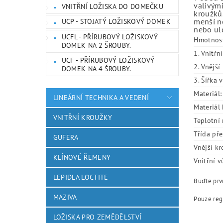
valivými
VNITŘNÍ LOŽISKA DO DOMEČKU
kroužků.
menší ne
UCP - STOJATÝ LOŽISKOVÝ DOMEK
nebo ulo
UCFL - PŘÍRUBOVÝ LOŽISKOVÝ
Hmotnos
DOMEK NA 2 ŠROUBY.
1. Vnitřn
UCF - PŘÍRUBOVÝ LOŽISKOVÝ
2. Vnějš
DOMEK NA 4 ŠROUBY.
3. Šířka 
Materiál:
LINEÁRNÍ TECHNIKA A VEDENÍ
Materiál 
VNITŘNÍ KROUŽKY
Teplotní 
Třída pře
GUFERA
Vnější kr
KLÍNOVÉ ŘEMENY
Vnitřní v
LEPIDLA LOCTITE
Buďte prvn
MAZIVA
Pouze reg
LOŽISKA PRO ZEMĚDĚLSTVÍ