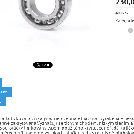
230,0
Značka
Kategori
ETRY
E
á kuličková ložiska jsou nerozebíratelná. Jsou vyráběna v něk
anně zakrytovaná.Vyznačují se tichým chodem, nízkým třením a 
jsou otáčky limitovány typem použitého krytu. Jednořadá kuličko
směrech při poměrně vysokých otáčkách díky relativně hlubo