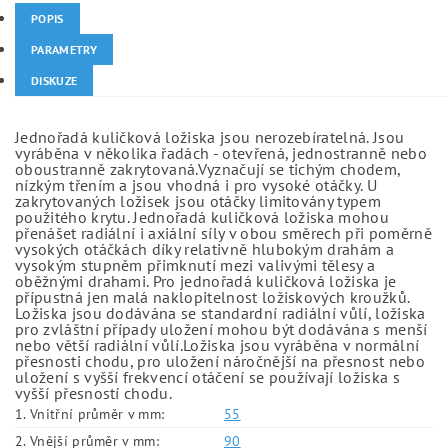
POPIS
PARAMETRY
DISKUZE
Jednořadá kuličková ložiska jsou nerozebíratelná. Jsou
vyráběna v několika řadách - otevřená, jednostranně nebo
oboustranně zakrytovaná.Vyznačují se tichým chodem,
nízkým třením a jsou vhodná i pro vysoké otáčky. U
zakrytovaných ložisek jsou otáčky limitovány typem
použitého krytu. Jednořadá kuličková ložiska mohou
přenášet radiální i axiální síly v obou směrech při poměrně
vysokých otáčkách díky relativně hlubokým drahám a
vysokým stupněm přimknutí mezi valivými tělesy a
oběžnými drahami. Pro jednořadá kuličková ložiska je
přípustná jen malá naklopitelnost ložiskových kroužků.
Ložiska jsou dodávána se standardní radiální vůlí, ložiska
pro zvláštní případy uložení mohou být dodávána s menší
nebo větší radiální vůlí.Ložiska jsou vyráběna v normální
přesnosti chodu, pro uložení náročnější na přesnost nebo
uložení s vyšší frekvencí otáčení se používají ložiska s
vyšší přesností chodu.
1. Vnitřní průměr v mm:
55
2. Vnější průměr v mm:
90