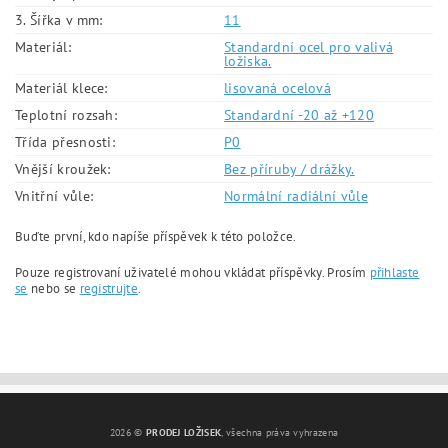
3. Šířka v mm:
11
Materiál:
Standardní ocel pro valivá
ložiska.
Materiál klece:
lisovaná ocelová
Teplotní rozsah:
Standardní -20 až +120
Třída přesnosti:
P0
Vnější kroužek:
Bez příruby / drážky.
Vnitřní vůle:
Normální radiální vůle
Buďte první, kdo napíše příspěvek k této položce.
Pouze registrovaní uživatelé mohou vkládat příspěvky. Prosím
přihlaste
se
nebo se
registrujte
.
2026 ©
PRODEJ LOŽISEK
, všechna práva vyhrazena