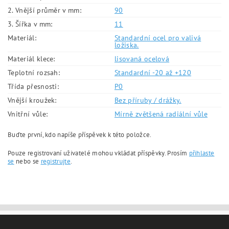
2. Vnější průměr v mm:
90
3. Šířka v mm:
11
Materiál:
Standardní ocel pro valivá
ložiska.
Materiál klece:
lisovaná ocelová
Teplotní rozsah:
Standardní -20 až +120
Třída přesnosti:
P0
Vnější kroužek:
Bez příruby / drážky.
Vnitřní vůle:
Mírně zvětšená radiální vůle
Buďte první, kdo napíše příspěvek k této položce.
Pouze registrovaní uživatelé mohou vkládat příspěvky. Prosím
přihlaste
se
nebo se
registrujte
.