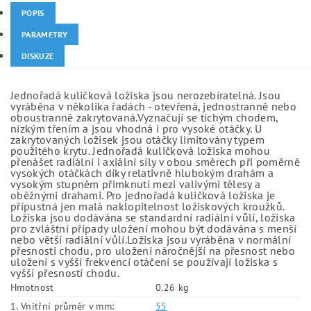
POPIS
PARAMETRY
DISKUZE
Jednořadá kuličková ložiska jsou nerozebíratelná. Jsou
vyráběna v několika řadách - otevřená, jednostranně nebo
oboustranně zakrytovaná.Vyznačují se tichým chodem,
nízkým třením a jsou vhodná i pro vysoké otáčky. U
zakrytovaných ložisek jsou otáčky limitovány typem
použitého krytu. Jednořadá kuličková ložiska mohou
přenášet radiální i axiální síly v obou směrech při poměrně
vysokých otáčkách díky relativně hlubokým drahám a
vysokým stupněm přimknutí mezi valivými tělesy a
oběžnými drahami. Pro jednořadá kuličková ložiska je
přípustná jen malá naklopitelnost ložiskových kroužků.
Ložiska jsou dodávána se standardní radiální vůlí, ložiska
pro zvláštní případy uložení mohou být dodávána s menší
nebo větší radiální vůlí.Ložiska jsou vyráběna v normální
přesnosti chodu, pro uložení náročnější na přesnost nebo
uložení s vyšší frekvencí otáčení se používají ložiska s
vyšší přesností chodu.
Hmotnost
0.26 kg
1. Vnitřní průměr v mm:
55