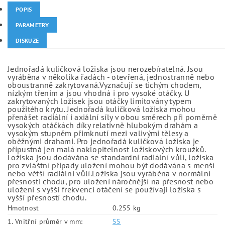
POPIS
PARAMETRY
DISKUZE
Jednořadá kuličková ložiska jsou nerozebíratelná. Jsou
vyráběna v několika řadách - otevřená, jednostranně nebo
oboustranně zakrytovaná.Vyznačují se tichým chodem,
nízkým třením a jsou vhodná i pro vysoké otáčky. U
zakrytovaných ložisek jsou otáčky limitovány typem
použitého krytu. Jednořadá kuličková ložiska mohou
přenášet radiální i axiální síly v obou směrech při poměrně
vysokých otáčkách díky relativně hlubokým drahám a
vysokým stupněm přimknutí mezi valivými tělesy a
oběžnými drahami. Pro jednořadá kuličková ložiska je
přípustná jen malá naklopitelnost ložiskových kroužků.
Ložiska jsou dodávána se standardní radiální vůlí, ložiska
pro zvláštní případy uložení mohou být dodávána s menší
nebo větší radiální vůlí.Ložiska jsou vyráběna v normální
přesnosti chodu, pro uložení náročnější na přesnost nebo
uložení s vyšší frekvencí otáčení se používají ložiska s
vyšší přesností chodu.
Hmotnost
0.255 kg
1. Vnitřní průměr v mm:
55