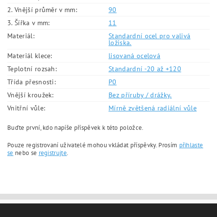
2. Vnější průměr v mm:
90
3. Šířka v mm:
11
Materiál:
Standardní ocel pro valivá
ložiska.
Materiál klece:
lisovaná ocelová
Teplotní rozsah:
Standardní -20 až +120
Třída přesnosti:
P0
Vnější kroužek:
Bez příruby / drážky.
Vnitřní vůle:
Mírně zvětšená radiální vůle
Buďte první, kdo napíše příspěvek k této položce.
Pouze registrovaní uživatelé mohou vkládat příspěvky. Prosím
přihlaste
se
nebo se
registrujte
.