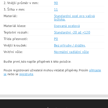
2. Vnější průměr v mm:
90
3. Šířka v mm:
11
Materiál:
Standardní ocel pro valivá
ložiska.
Materiál klece:
lisovaná ocelová
Teplotní rozsah:
Standardní -20 až +120
Třída přesnosti:
P0
Vnější kroužek:
Bez příruby / drážky.
Vnitřní vůle:
Normální radiální vůle
Buďte první, kdo napíše příspěvek k této položce.
Pouze registrovaní uživatelé mohou vkládat příspěvky. Prosím
přihlaste
se
nebo se
registrujte
.