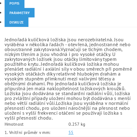
POPIS
PARAMETRY
DISKUZE
Jednořadá kuličková ložiska jsou nerozebíratelná. Jsou
vyráběna v několika řadách - otevřená, jednostranně nebo
oboustranně zakrytovaná.Vyznačují se tichým chodem,
nízkým třením a jsou vhodná i pro vysoké otáčky. U
zakrytovaných ložisek jsou otáčky limitovány typem
použitého krytu. Jednořadá kuličková ložiska mohou
přenášet radiální i axiální síly v obou směrech při poměrně
vysokých otáčkách díky relativně hlubokým drahám a
vysokým stupněm přimknutí mezi valivými tělesy a
oběžnými drahami. Pro jednořadá kuličková ložiska je
přípustná jen malá naklopitelnost ložiskových kroužků.
Ložiska jsou dodávána se standardní radiální vůlí, ložiska
pro zvláštní případy uložení mohou být dodávána s menší
nebo větší radiální vůlí.Ložiska jsou vyráběna v normální
přesnosti chodu, pro uložení náročnější na přesnost nebo
uložení s vyšší frekvencí otáčení se používají ložiska s
vyšší přesností chodu.
Hmotnost
0.257 kg
1. Vnitřní průměr v mm:
55