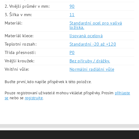
2. Vnější průměr v mm:
90
3. Šířka v mm:
11
Materiál:
Standardní ocel pro valivá
ložiska.
Materiál klece:
lisovaná ocelová
Teplotní rozsah:
Standardní -20 až +120
Třída přesnosti:
P0
Vnější kroužek:
Bez příruby / drážky.
Vnitřní vůle:
Normální radiální vůle
Buďte první, kdo napíše příspěvek k této položce.
Pouze registrovaní uživatelé mohou vkládat příspěvky. Prosím
přihlaste
se
nebo se
registrujte
.