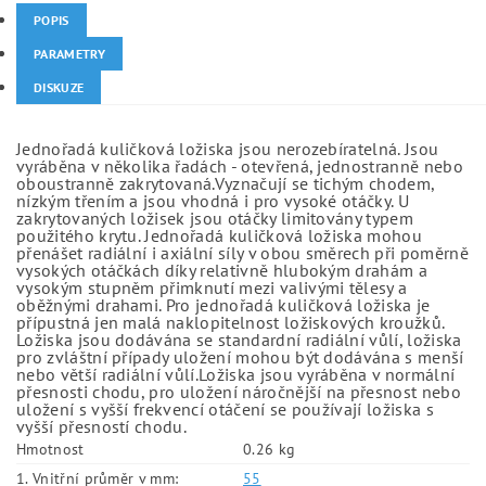
POPIS
PARAMETRY
DISKUZE
Jednořadá kuličková ložiska jsou nerozebíratelná. Jsou
vyráběna v několika řadách - otevřená, jednostranně nebo
oboustranně zakrytovaná.Vyznačují se tichým chodem,
nízkým třením a jsou vhodná i pro vysoké otáčky. U
zakrytovaných ložisek jsou otáčky limitovány typem
použitého krytu. Jednořadá kuličková ložiska mohou
přenášet radiální i axiální síly v obou směrech při poměrně
vysokých otáčkách díky relativně hlubokým drahám a
vysokým stupněm přimknutí mezi valivými tělesy a
oběžnými drahami. Pro jednořadá kuličková ložiska je
přípustná jen malá naklopitelnost ložiskových kroužků.
Ložiska jsou dodávána se standardní radiální vůlí, ložiska
pro zvláštní případy uložení mohou být dodávána s menší
nebo větší radiální vůlí.Ložiska jsou vyráběna v normální
přesnosti chodu, pro uložení náročnější na přesnost nebo
uložení s vyšší frekvencí otáčení se používají ložiska s
vyšší přesností chodu.
Hmotnost
0.26 kg
1. Vnitřní průměr v mm:
55