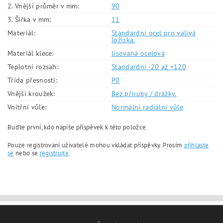
2. Vnější průměr v mm:
90
3. Šířka v mm:
11
Materiál:
Standardní ocel pro valivá
ložiska.
Materiál klece:
lisovaná ocelová
Teplotní rozsah:
Standardní -20 až +120
Třída přesnosti:
P0
Vnější kroužek:
Bez příruby / drážky.
Vnitřní vůle:
Normální radiální vůle
Buďte první, kdo napíše příspěvek k této položce.
Pouze registrovaní uživatelé mohou vkládat příspěvky. Prosím
přihlaste
se
nebo se
registrujte
.