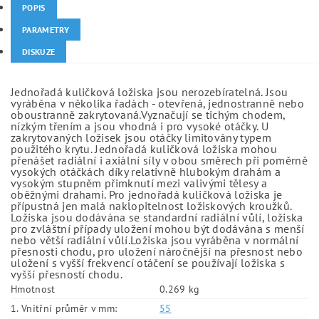
POPIS
PARAMETRY
DISKUZE
Jednořadá kuličková ložiska jsou nerozebíratelná. Jsou
vyráběna v několika řadách - otevřená, jednostranně nebo
oboustranně zakrytovaná.Vyznačují se tichým chodem,
nízkým třením a jsou vhodná i pro vysoké otáčky. U
zakrytovaných ložisek jsou otáčky limitovány typem
použitého krytu. Jednořadá kuličková ložiska mohou
přenášet radiální i axiální síly v obou směrech při poměrně
vysokých otáčkách díky relativně hlubokým drahám a
vysokým stupněm přimknutí mezi valivými tělesy a
oběžnými drahami. Pro jednořadá kuličková ložiska je
přípustná jen malá naklopitelnost ložiskových kroužků.
Ložiska jsou dodávána se standardní radiální vůlí, ložiska
pro zvláštní případy uložení mohou být dodávána s menší
nebo větší radiální vůlí.Ložiska jsou vyráběna v normální
přesnosti chodu, pro uložení náročnější na přesnost nebo
uložení s vyšší frekvencí otáčení se používají ložiska s
vyšší přesností chodu.
Hmotnost
0.269 kg
1. Vnitřní průměr v mm:
55