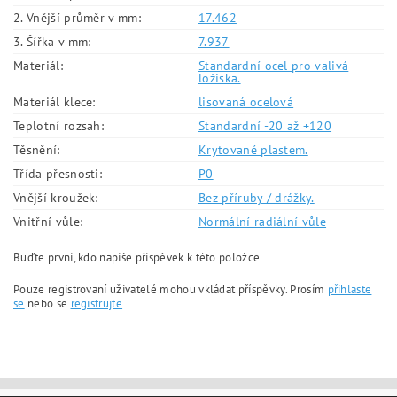
2. Vnější průměr v mm:
17.462
3. Šířka v mm:
7.937
Materiál:
Standardní ocel pro valivá
ložiska.
Materiál klece:
lisovaná ocelová
Teplotní rozsah:
Standardní -20 až +120
Těsnění:
Krytované plastem.
Třída přesnosti:
P0
Vnější kroužek:
Bez příruby / drážky.
Vnitřní vůle:
Normální radiální vůle
Buďte první, kdo napíše příspěvek k této položce.
Pouze registrovaní uživatelé mohou vkládat příspěvky. Prosím
přihlaste
se
nebo se
registrujte
.