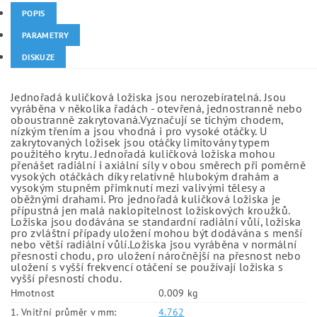
POPIS
PARAMETRY
DISKUZE
Jednořadá kuličková ložiska jsou nerozebíratelná. Jsou
vyráběna v několika řadách - otevřená, jednostranně nebo
oboustranně zakrytovaná.Vyznačují se tichým chodem,
nízkým třením a jsou vhodná i pro vysoké otáčky. U
zakrytovaných ložisek jsou otáčky limitovány typem
použitého krytu. Jednořadá kuličková ložiska mohou
přenášet radiální i axiální síly v obou směrech při poměrně
vysokých otáčkách díky relativně hlubokým drahám a
vysokým stupněm přimknutí mezi valivými tělesy a
oběžnými drahami. Pro jednořadá kuličková ložiska je
přípustná jen malá naklopitelnost ložiskových kroužků.
Ložiska jsou dodávána se standardní radiální vůlí, ložiska
pro zvláštní případy uložení mohou být dodávána s menší
nebo větší radiální vůlí.Ložiska jsou vyráběna v normální
přesnosti chodu, pro uložení náročnější na přesnost nebo
uložení s vyšší frekvencí otáčení se používají ložiska s
vyšší přesností chodu.
Hmotnost
0.009 kg
1. Vnitřní průměr v mm:
4.762