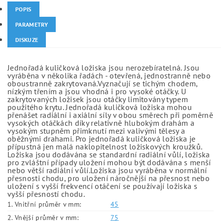
POPIS
PARAMETRY
DISKUZE
Jednořadá kuličková ložiska jsou nerozebíratelná. Jsou
vyráběna v několika řadách - otevřená, jednostranně nebo
oboustranně zakrytovaná.Vyznačují se tichým chodem,
nízkým třením a jsou vhodná i pro vysoké otáčky. U
zakrytovaných ložisek jsou otáčky limitovány typem
použitého krytu. Jednořadá kuličková ložiska mohou
přenášet radiální i axiální síly v obou směrech při poměrně
vysokých otáčkách díky relativně hlubokým drahám a
vysokým stupněm přimknutí mezi valivými tělesy a
oběžnými drahami. Pro jednořadá kuličková ložiska je
přípustná jen malá naklopitelnost ložiskových kroužků.
Ložiska jsou dodávána se standardní radiální vůlí, ložiska
pro zvláštní případy uložení mohou být dodávána s menší
nebo větší radiální vůlí.Ložiska jsou vyráběna v normální
přesnosti chodu, pro uložení náročnější na přesnost nebo
uložení s vyšší frekvencí otáčení se používají ložiska s
vyšší přesností chodu.
1. Vnitřní průměr v mm:
45
2. Vnější průměr v mm:
75