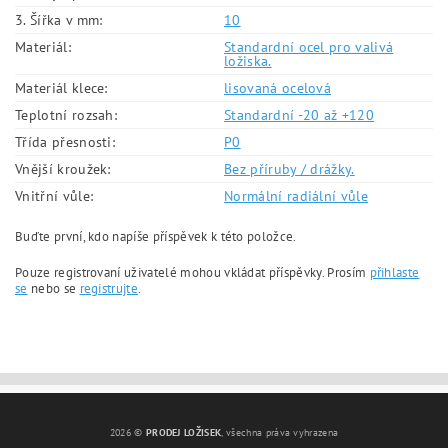
3. Šířka v mm:
10
Materiál:
Standardní ocel pro valivá
ložiska.
Materiál klece:
lisovaná ocelová
Teplotní rozsah:
Standardní -20 až +120
Třída přesnosti:
P0
Vnější kroužek:
Bez příruby / drážky.
Vnitřní vůle:
Normální radiální vůle
Buďte první, kdo napíše příspěvek k této položce.
Pouze registrovaní uživatelé mohou vkládat příspěvky. Prosím
přihlaste
se
nebo se
registrujte
.
2026 ©
PRODEJ LOŽISEK
, všechna práva vyhrazena