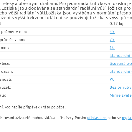
 tělesy a oběžnými drahami. Pro jednořadá kuličková ložiska je
 Ložiska jsou dodávána se standardní radiální vůlí, ložiska pr
bo větší radiální vůlí.Ložiska jsou vyráběna v normální přesno
žení s vyšší frekvencí otáčení se používají ložiska s vyšší přes
t
0.17 kg
í průměr v mm:
45
í průměr v mm:
75
v mm:
10
Standardní 
klece:
lisovaná oc
rozsah:
Standardní 
snosti:
P0
oužek:
Bez příruby 
ůle:
Mírně zvětš
í, kdo napíše příspěvek k této položce.
istrovaní uživatelé mohou vkládat příspěvky. Prosím
přihlaste se
nebo se
regist