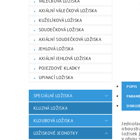
VÁLEČKOVÁ LOŽISKA
AXIÁLNÍ VÁLEČKOVÁ LOŽISKA
KUŽELÍKOVÁ LOŽISKA
SOUDEČKOVÁ LOŽISKA
AXIÁLNÍ SOUDEČKOVÁ LOŽISKA
JEHLOVÁ LOŽISKA
AXIÁLNÍ JEHLOVÁ LOŽISKA
POJEZDOVÉ KLADKY
UPINACÍ LOŽISKA
POPIS
SPECIÁLNÍ LOŽISKA
PARAM
DISKUZ
KLUZNÁ LOŽISKA
KLOUBOVÁ LOŽISKA
Jednořad
oboustr
LOŽISKOVÉ JEDNOTKY
ložisek 
v obou 