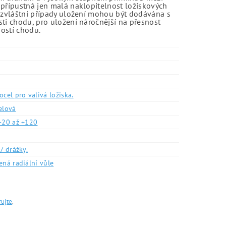
 přípustná jen malá naklopitelnost ložiskových
o zvláštní případy uložení mohou být dodávána s
sti chodu, pro uložení náročnější na přesnost
ností chodu.
ocel pro valivá ložiska.
elová
-20 až +120
/ drážky.
ená radiální vůle
rujte
.