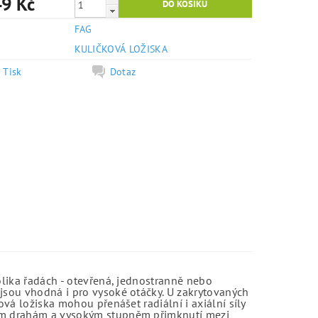
9 Kč
FAG
e
KULIČKOVÁ LOŽISKA
Tisk
Dotaz
olika řadách - otevřená, jednostranně nebo
jsou vhodná i pro vysoké otáčky. U zakrytovaných
vá ložiska mohou přenášet radiální i axiální síly
kým drahám a vysokým stupněm přimknutí mezi