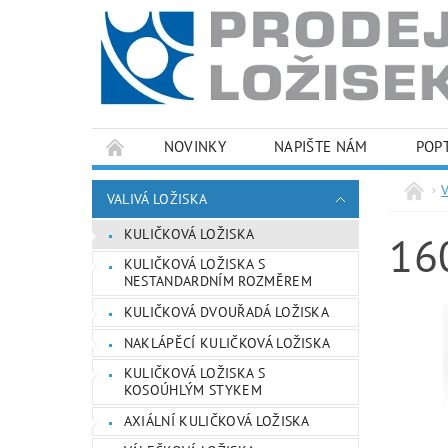
NOVINKY
NAPIŠTE NÁM
POP
PODMÍNKY OCHRANY OSOBNÍCH ÚDAJŮ
VALIVÁ LOŽISKA
KULIČKOVÁ LOŽISKA
16
KULIČKOVÁ LOŽISKA S
NESTANDARDNÍM ROZMĚREM
KULIČKOVÁ DVOUŘADÁ LOŽISKA
NAKLÁPĚCÍ KULIČKOVÁ LOŽISKA
KULIČKOVÁ LOŽISKA S
KOSOÚHLÝM STYKEM
AXIÁLNÍ KULIČKOVÁ LOŽISKA