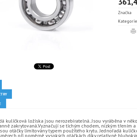
361,4
Značka
Kategori
ETRY
E
á kuličková ložiska jsou nerozebíratelná. Jsou vyráběna v něk
anně zakrytovaná.Vyznačují se tichým chodem, nízkým třením a 
jsou otáčky limitovány typem použitého krytu. Jednořadá kuličko
směrech při poměrně vysokých otáčkách díky relativně hlubo