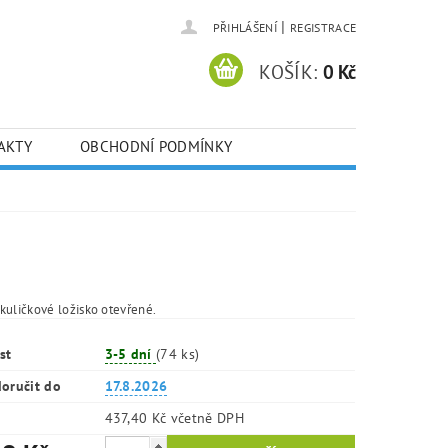
|
PŘIHLÁŠENÍ
REGISTRACE
KOŠÍK:
0 Kč
AKTY
OBCHODNÍ PODMÍNKY
kuličkové ložisko otevřené.
st
3-5 dní
(74 ks)
oručit do
17.8.2026
437,40 Kč včetně DPH