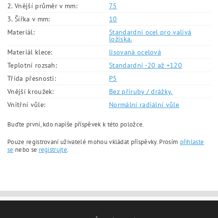
2. Vnější průměr v mm:
75
3. Šířka v mm:
10
Materiál:
Standardní ocel pro valivá
ložiska.
Materiál klece:
lisovaná ocelová
Teplotní rozsah:
Standardní -20 až +120
Třída přesnosti:
P5
Vnější kroužek:
Bez příruby / drážky.
Vnitřní vůle:
Normální radiální vůle
Buďte první, kdo napíše příspěvek k této položce.
Pouze registrovaní uživatelé mohou vkládat příspěvky. Prosím
přihlaste
se
nebo se
registrujte
.