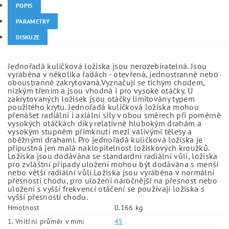
POPIS
PARAMETRY
DISKUZE
Jednořadá kuličková ložiska jsou nerozebíratelná. Jsou
vyráběna v několika řadách - otevřená, jednostranně nebo
oboustranně zakrytovaná.Vyznačují se tichým chodem,
nízkým třením a jsou vhodná i pro vysoké otáčky. U
zakrytovaných ložisek jsou otáčky limitovány typem
použitého krytu. Jednořadá kuličková ložiska mohou
přenášet radiální i axiální síly v obou směrech při poměrně
vysokých otáčkách díky relativně hlubokým drahám a
vysokým stupněm přimknutí mezi valivými tělesy a
oběžnými drahami. Pro jednořadá kuličková ložiska je
přípustná jen malá naklopitelnost ložiskových kroužků.
Ložiska jsou dodávána se standardní radiální vůlí, ložiska
pro zvláštní případy uložení mohou být dodávána s menší
nebo větší radiální vůlí.Ložiska jsou vyráběna v normální
přesnosti chodu, pro uložení náročnější na přesnost nebo
uložení s vyšší frekvencí otáčení se používají ložiska s
vyšší přesností chodu.
Hmotnost
0.166 kg
1. Vnitřní průměr v mm:
45